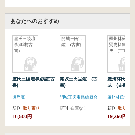
あなたへのおすすめ
盧氏三陵壇
開城王氏宝
羅州林氏先
事跡誌(古
鑑 (古書)
賢史料集
書)
成 (古書)
盧氏三陵壇事跡誌(古
開城王氏宝鑑 (古
羅州林氏先賢
書)
書)
成 (古書)
盧烈寛
開城王氏宝鑑編纂会
羅州林氏全国
新刊
取り寄せ
新刊
在庫なし
新刊
取り寄せ
16,500円
19,360円