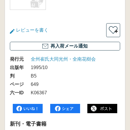
レビューを書く
＋
再入荷メール通知
発行元
全州崔氏大同光州・全南花樹会
出版年
1995/10
判
B5
ページ
649
六一ID
K06367
新刊・電子書籍