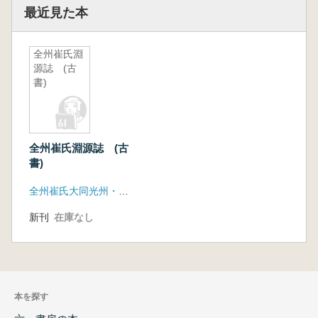
最近見た本
全州崔氏淵
源誌 (古
書)
全州崔氏淵源誌 (古
書)
全州崔氏大同光州・全南花樹会
新刊
在庫なし
本を探す