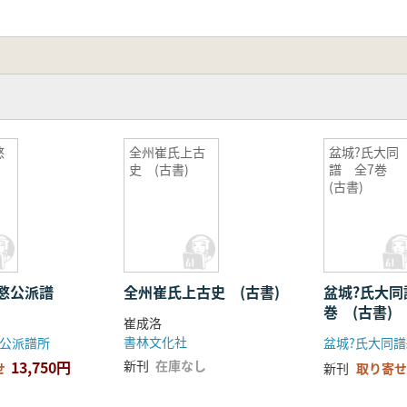
愍
全州崔氏上古
盆城?氏大同
史 (古書)
譜 全7巻
(古書)
肅愍公派譜
全州崔氏上古史 (古書)
盆城?氏大同
巻 (古書)
崔成洛
書林文化社
公派譜所
盆城?氏大同
13,750円
新刊
在庫なし
せ
新刊
取り寄せ