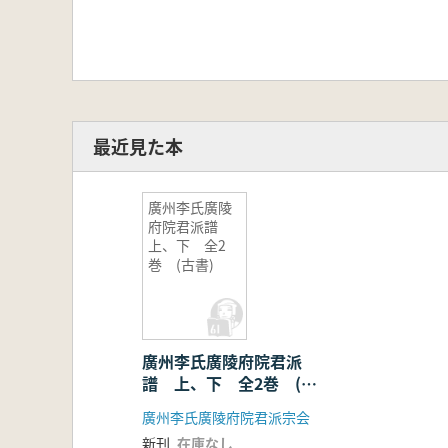
最近見た本
廣州李氏廣陵
府院君派譜
上、下 全2
巻 (古書)
廣州李氏廣陵府院君派
譜 上、下 全2巻 (古
書)
廣州李氏廣陵府院君派宗会
新刊
在庫なし