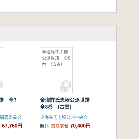
金海許氏忠穆
公派世譜 全8
巻 (古書)
譜 全7
金海許氏忠穆公派世譜
全8巻 (古書)
譜編纂委員会
金海許氏忠穆公派中央会
67,760円
70,400円
新刊
取り寄せ