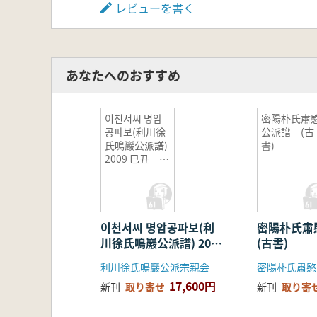
レビューを書く
あなたへのおすすめ
이천서씨 명암
密陽朴氏肅
공파보(利川徐
公派譜 (古
氏鳴巖公派譜)
書)
2009 巳丑 全
2巻 (古書)
이천서씨 명암공파보(利
密陽朴氏
川徐氏鳴巖公派譜) 2009
(古書)
巳丑 全2巻 (古書)
利川徐氏鳴巖公派宗親会
密陽朴氏肅愍
17,600円
新刊
取り寄せ
新刊
取り寄