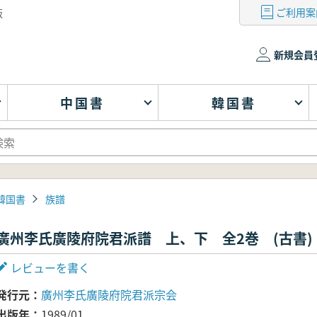
ご利用案
版
新規会員
中国書
韓国書
韓国書
族譜
廣州李氏廣陵府院君派譜 上、下 全2巻 (古書)
レビューを書く
発行元
廣州李氏廣陵府院君派宗会
出版年
1989/01