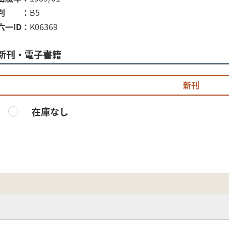
判
B5
六一ID
K06369
新刊・電子書籍
新刊
在庫なし