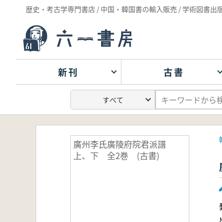
歴史・考古学専門書店 / 中国・韓国書の輸入販売 / 学術図書出
新刊
古書
廣州李氏廣陵府院君派譜
上、下 全2巻 (古書)