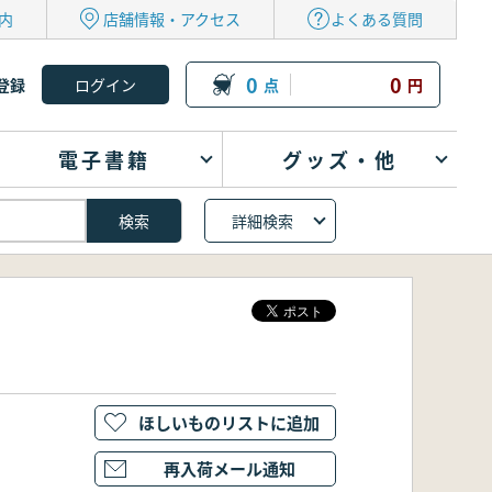
内
店舗情報・アクセス
よくある質問
0
0
登録
点
円
電子書籍
グッズ・他
詳細検索
ほしいものリストに追加
再入荷メール通知