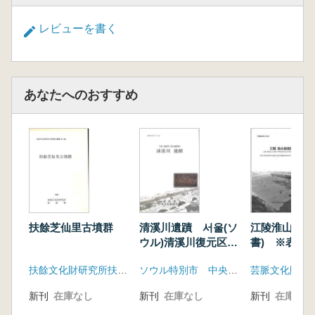
レビューを書く
あなたへのおすすめ
扶餘芝仙里古墳群
清溪川遺蹟 서울(ソ
江陵淮山洞遺
ウル)清溪川復元区間
書) ※表紙に
内
の刃物キズ
扶餘文化財研究所扶餘郡
ソウル特別市 中央文化財研究院
芸脈文化財研
新刊
在庫なし
新刊
在庫なし
新刊
在庫なし