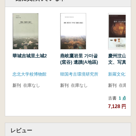
華城吉城里土城2
燕岐鷹岩里 가마골
慶州汶山里遺
(窯谷) 遺蹟(A地區)
文、写真 全
忠北大学校博物館
韓国考古環境研究所
新羅文化遺産
新刊
在庫なし
新刊
在庫なし
新刊
在庫なし
古書
1 点
7,128 円
レビュー