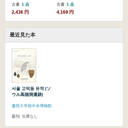
古書
1 点
古書
1 点
2,436 円
4,169 円
最近見た本
서울 고덕동 유적 (ソ
ウル高徳洞遺跡)
慶熙大学校中央博物館
新刊
在庫なし