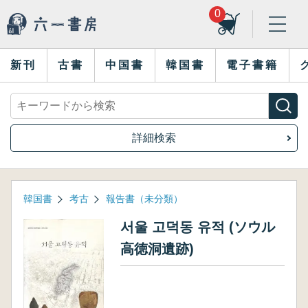
0
新刊
古書
中国書
韓国書
電子書籍
詳細検索
韓国書
考古
報告書（未分類）
서울 고덕동 유적 (ソウル
高徳洞遺跡)