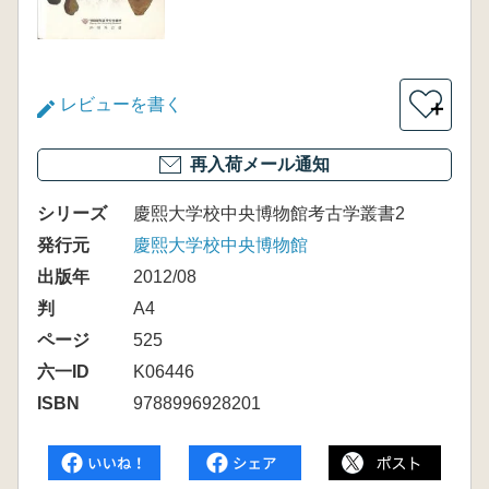
レビューを書く
＋
再入荷メール通知
シリーズ
慶熙大学校中央博物館考古学叢書2
発行元
慶熙大学校中央博物館
出版年
2012/08
判
A4
ページ
525
六一ID
K06446
ISBN
9788996928201