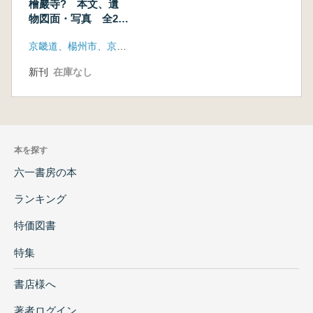
檜巖寺? 本文、遺
物図面・写真 全2
冊 (古書)
京畿道、楊州市、京畿道博物館、京畿文化財研究院
新刊
在庫なし
本を探す
六一書房の本
ランキング
特価図書
特集
書店様へ
著者ログイン