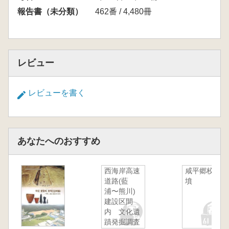
報告書（未分類）
462番 / 4,480冊
レビュー
レビューを書く
あなたへのおすすめ
西海岸高速
咸平郷校古
道路(藍
墳
浦〜熊川)
建設区間
内 文化遺
蹟発掘調査