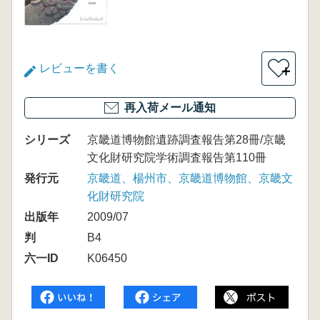
レビューを書く
＋
再入荷メール通知
シリーズ
京畿道博物館遺跡調査報告第28冊/京畿
文化財研究院学術調査報告第110冊
発行元
京畿道、楊州市、京畿道博物館、京畿文
化財研究院
出版年
2009/07
判
B4
六一ID
K06450