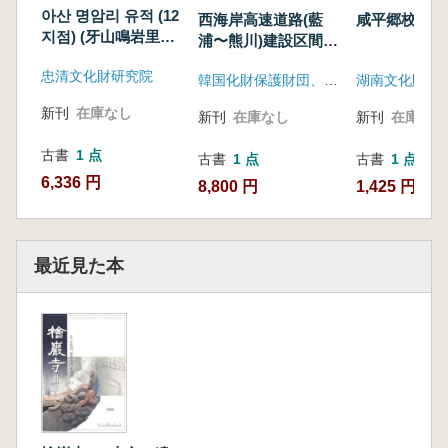
報告書
아산 명암리 유적 (12
西海岸高速道路(藍
咸平郷校古墳
지점) (牙山鳴岩里遺
浦〜熊川)建設区間
跡(12地点))
内 文化遺蹟発掘調
忠清文化財研究院
韓国化財保護財団、韓国道路公社
査報告書
新刊
在庫なし
新刊
在庫なし
新刊
在庫なし
古書
1 点
古書
1 点
古書
1 点
6,336 円
8,800 円
1,425 円
最近見た本