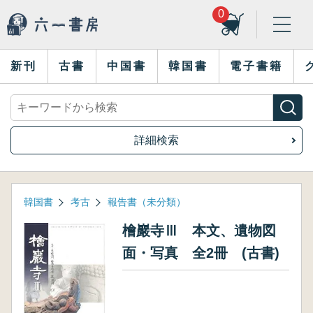
0
新刊
古書
中国書
韓国書
電子書籍
詳細検索
韓国書
考古
報告書（未分類）
檜巖寺Ⅲ 本文、遺物図
面・写真 全2冊 (古書)