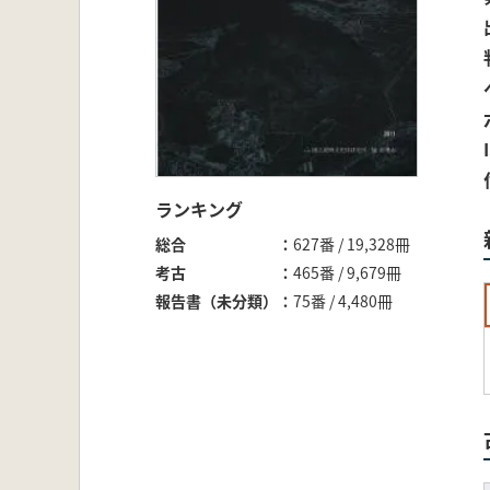
ランキング
総合
627番 / 19,328冊
考古
465番 / 9,679冊
報告書（未分類）
75番 / 4,480冊