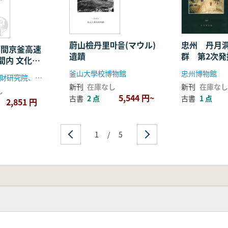
大
助
洞
蔚山檢丹里마을(マウル)
忠州 丹月
邱間京釜高速
遺蹟
群 第2次
間内 文化遺
書
報告書 -大
釜山大學校博物館
忠州博物館
慶尚北道文化財研究院、韓国道路公社
助也洞・屯山
新刊
在庫なし
新刊
在庫なし
し
5,544 円~
古書
2 点
古書
1 点
2,851 円
1
/
5