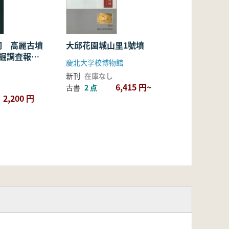
洞 高麗古墳
大邱花園城山里1號墳
発掘調査報告
慶北大学校博物館
新刊
在庫なし
6,415 円~
古書
2 点
2,200 円