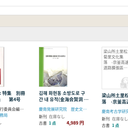
梁山所土里松
菊里文化集
落 -京釜高
道路擴張區間
内梁山IC建立
敷地発掘調査
報告-
: 特集 別冊
김해 화현동 소방도로 구
梁山所土里
」 第4号
간 내 유적(金海会賢洞 消
落 -京釜高
防道路区間内遺蹟) 2
區間内梁山I
気比史学」刊行委員会編集部
慶南発展研究院 歴史文化センター
慶南考古学研
掘調査報告-
務局
新刊
在庫なし
新刊
在庫なし
4,989 円
し
古書
1 点
古書
1 点