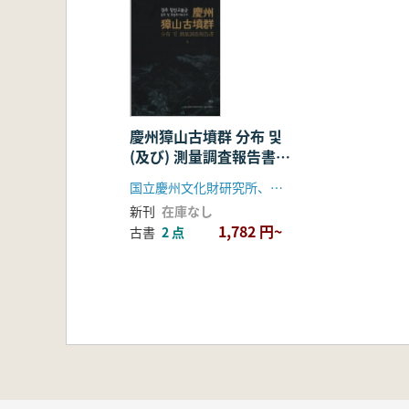
慶州獐山古墳群 分布 및
(及び) 測量調査報告書
上、下 全2巻
国立慶州文化財研究所、慶州市
新刊
在庫なし
1,782 円~
古書
2 点