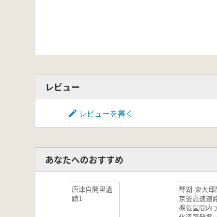
レビュー
レビューを書く
あなたへのおすすめ
唐津自開里遺
琴湖-東大邱
蹟1
京釜高速道
擴張區間内 
化遺蹟発掘