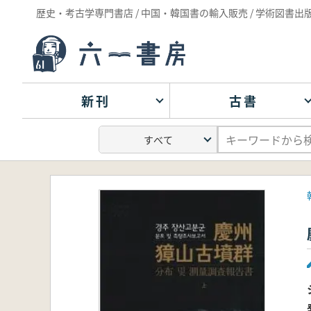
歴史・考古学専門書店 / 中国・韓国書の輸入販売 / 学術図書出
新刊
古書