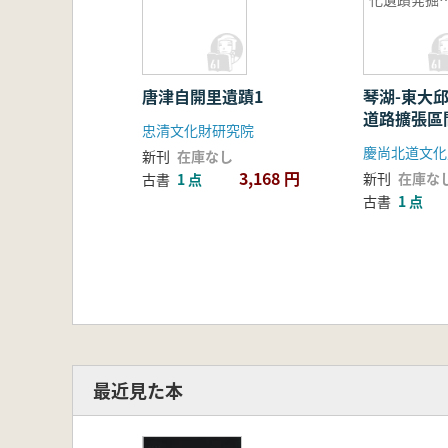
査報告書 -
邱鳳舞洞・
也洞・屯山
遺蹟-
唐津自開里遺蹟1
琴湖-東大
道路擴張區
忠清文化財研究院
蹟発掘調査
新刊
在庫なし
邱鳳舞洞・
3,168 円
新刊
在庫な
古書
1 点
洞遺蹟-
古書
1 点
最近見た本