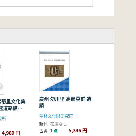
速
慶州 勿川里 高麗墓群 遺
松菊里文化集
蹟
速道路擴張
C建立敷地発
聖林文化財研究院
究所
新刊
在庫なし
5,346 円
古書
1 点
4,989 円