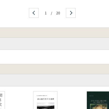
1
/
20
間
路
文
調