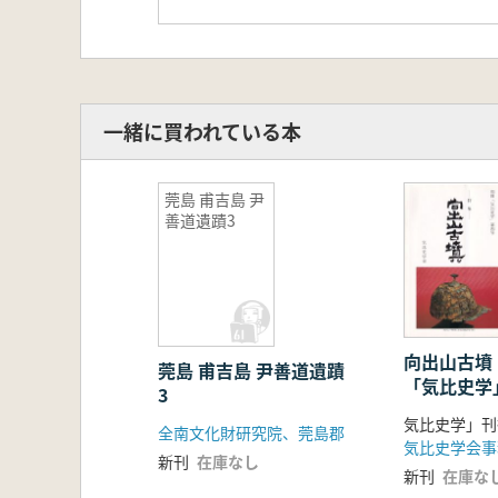
一緒に買われている本
莞島 甫吉島 尹
善道遺蹟3
向出山古墳 
莞島 甫吉島 尹善道遺蹟
「気比史学
3
全南文化財研究院、莞島郡
気比史学会事
新刊
在庫なし
新刊
在庫な