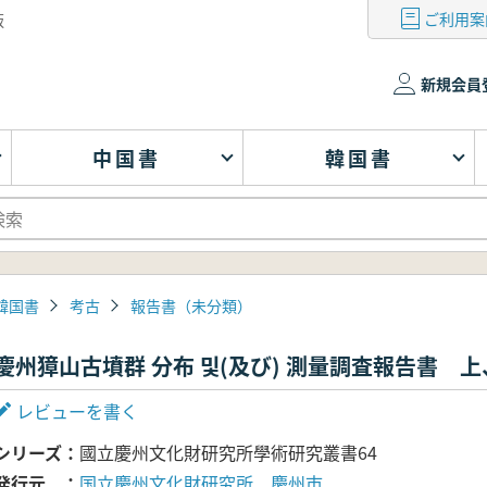
ご利用案
版
新規会員
中国書
韓国書
韓国書
考古
報告書（未分類）
慶州獐山古墳群 分布 및(及び) 測量調査報告書 
レビューを書く
シリーズ
國立慶州文化財研究所學術研究叢書64
発行元
国立慶州文化財研究所、慶州市