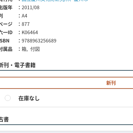
出版年
2011/08
判
A4
ページ
877
六一ID
K06464
ISBN
9788963256689
付属品
箱
付図
新刊・電子書籍
新刊
在庫なし
古書