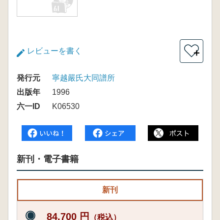
レビューを書く
＋
発行元
寧越嚴氏大同譜所
出版年
1996
六一ID
K06530
新刊・電子書籍
新刊
84,700 円
（税込）