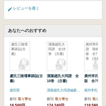
レビューを書く
あなたへのおすすめ
盧氏三陵壇
漢陽趙氏大
廣州李氏族
事跡誌(古
同譜 全18
譜 韓紙
書)
巻 (古書)
版 全7
巻 (古書)
盧氏三陵壇事跡誌(古
漢陽趙氏大同譜 全
廣州李氏族譜
書)
18巻 (古書)
版 全7巻 (
盧烈寛
漢陽趙氏大同譜編纂委員会
廣州李氏大宗
新刊
取り寄せ
新刊
取り寄せ
新刊
取り寄せ
16,500円
174,240円
118,580円