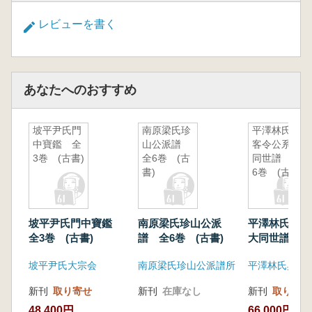
レビューを書く
あなたへのおすすめ
坡平尹氏門
南原梁氏珍
平澤林氏典
中寶鑑 全
山公派譜
客令公系大
3巻 (古書)
全6巻 (古
同世譜 全
書)
6巻 (古書)
坡平尹氏門中寶鑑
南原梁氏珍山公派
平澤林氏典客
全3巻 (古書)
譜 全6巻 (古書)
大同世譜 
(古書)
坡平尹氏大宗会
南原梁氏珍山公派譜所
新刊
取り寄せ
新刊
在庫なし
新刊
取り寄せ
48,400円
66,000円