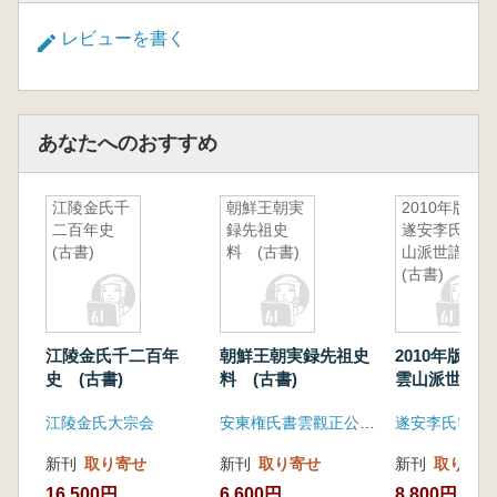
レビューを書く
あなたへのおすすめ
江陵金氏千
朝鮮王朝実
2010年版
二百年史
録先祖史
遂安李氏雲
(古書)
料 (古書)
山派世譜
(古書)
江陵金氏千二百年
朝鮮王朝実録先祖史
2010年版 
史 (古書)
料 (古書)
雲山派世譜 (
江陵金氏大宗会
安東権氏書雲觀正公派宗中会
遂安李氏雲山
新刊
取り寄せ
新刊
取り寄せ
新刊
取り寄せ
16,500円
6,600円
8,800円