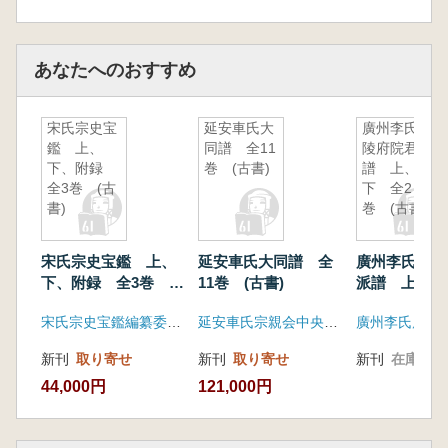
あなたへのおすすめ
宋氏宗史宝
延安車氏大
廣州李氏廣
鑑 上、
同譜 全11
陵府院君派
下、附録
巻 (古書)
譜 上、
全3巻 (古
下 全2
書)
巻 (古書)
宋氏宗史宝鑑 上、
延安車氏大同譜 全
廣州李氏廣陵
下、附録 全3巻
11巻 (古書)
派譜 上、下
(古書)
巻 (古書)
宋氏宗史宝鑑編纂委員会
延安車氏宗親会中央本部
新刊
取り寄せ
新刊
取り寄せ
新刊
在庫なし
44,000円
121,000円