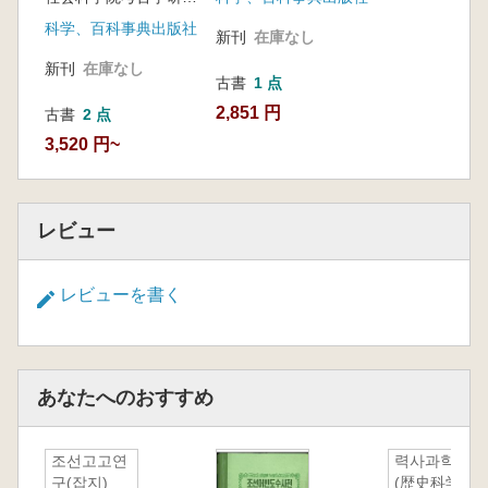
科学、百科事典出版社
新刊
在庫なし
新刊
在庫なし
古書
1 点
2,851 円
古書
2 点
3,520 円~
レビュー
レビューを書く
あなたへのおすすめ
조선고고연
력사과학
구(잡지)
(歴史科学)