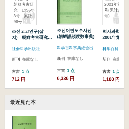
朝鮮考古研
2001年第1
究 1995年
号(累計177
3号 累計
号)
96号
조선어빈도수사전
조선고고연구(잡
력사과학 (歴
(朝鮮語頻度数事典)
지) 朝鮮考古研究
2001年第1号
1995年3号 累計96
177号)
科学百科事典総合出版社
社会科学出版社
科学百科辞典
号
新刊
在庫なし
新刊
在庫なし
新刊
在庫なし
古書
1 点
古書
1 点
古書
1 点
6,336 円
712 円
1,100 円
最近見た本