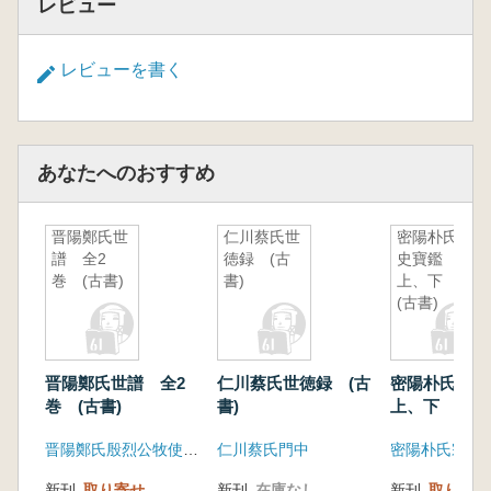
レビュー
レビューを書く
あなたへのおすすめ
晋陽鄭氏世
仁川蔡氏世
密陽朴氏宗
譜 全2
徳録 (古
史寶鑑
巻 (古書)
書)
上、下
(古書)
晋陽鄭氏世譜 全2
仁川蔡氏世徳録 (古
密陽朴氏宗
巻 (古書)
書)
上、下 (古書
晋陽鄭氏殷烈公牧使公門中
仁川蔡氏門中
新刊
取り寄せ
新刊
在庫なし
新刊
取り寄せ