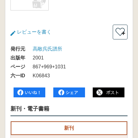
レビューを書く
＋
発行元
高敞呉氏譜所
出版年
2001
ページ
867+969+1031
六一ID
K06843
新刊・電子書籍
新刊