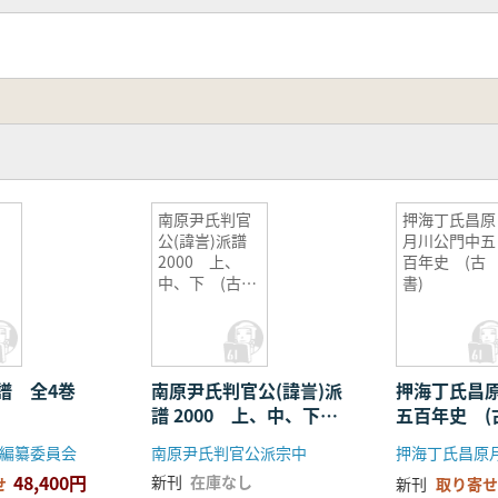
南原尹氏判官
押海丁氏昌原
公(諱訔)派譜
月川公門中五
2000 上、
百年史 (古
中、下 (古
書)
書)
譜 全4巻
南原尹氏判官公(諱訔)派
押海丁氏昌
譜 2000 上、中、下
五百年史 (
(古書)
編纂委員会
南原尹氏判官公派宗中
48,400円
新刊
在庫なし
せ
新刊
取り寄せ