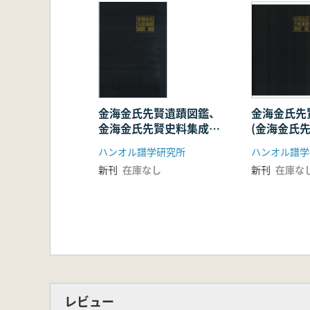
金海金氏先賢遺蹟図鑑、
金海金氏先
金海金氏先賢史料集成、
(金海金氏
譜學総覧 全3巻
ハンオル譜学研究所
新刊
在庫なし
新刊
在庫な
レビュー