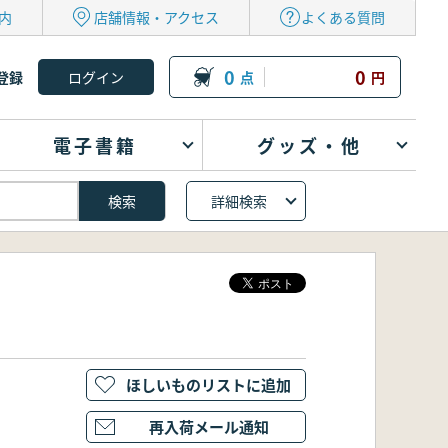
内
店舗情報・アクセス
よくある質問
0
0
登録
点
円
電子書籍
グッズ・他
詳細検索
ほしいものリストに追加
再入荷メール通知