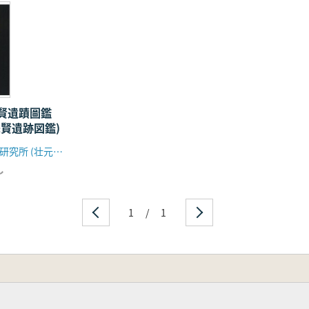
賢遺蹟圖鑑
先賢遺跡図鑑)
ハンオル譜学研究所 (壮元出版社附設)
し
1
/
1