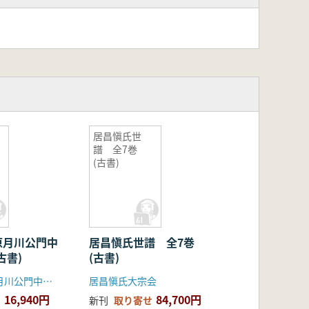
居昌愼氏世
譜 全7巻
(古書)
原月川公門中
居昌愼氏世譜 全7巻
古書)
(古書)
押海丁氏昌原月川公門中五百年史編纂委員会
居昌愼氏大宗会
16,940円
84,700円
新刊
取り寄せ