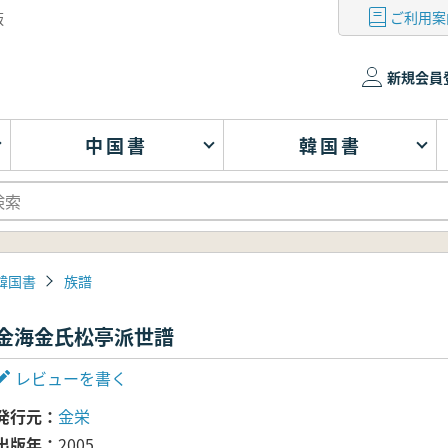
ご利用案
版
新規会員
中国書
韓国書
韓国書
族譜
金海金氏松亭派世譜
レビューを書く
発行元
金栄
出版年
2005