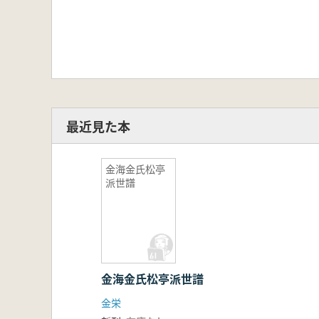
最近見た本
金海金氏松亭
派世譜
金海金氏松亭派世譜
金栄