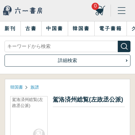
0
新刊
古書
中国書
韓国書
電子書籍
詳細検索
韓国書
族譜
駕洛済州総覧(左政丞公派)
駕洛済州総覧(左
政丞公派)