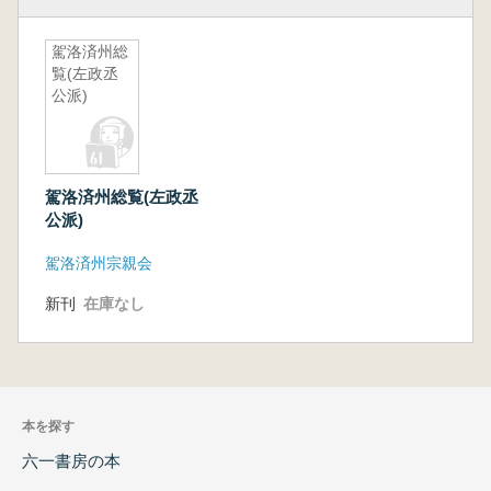
駕洛済州総
覧(左政丞
公派)
駕洛済州総覧(左政丞
公派)
駕洛済州宗親会
新刊
在庫なし
本を探す
六一書房の本