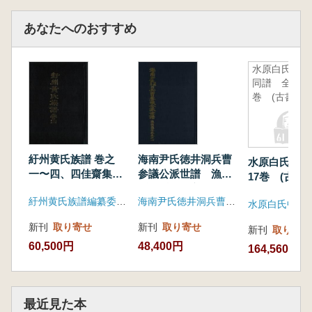
あなたへのおすすめ
水原白氏大
同譜 全17
巻 (古書)
紆州黄氏族譜 巻之
海南尹氏徳井洞兵曹
水原白氏大同
一〜四、四佳齋集
参議公派世譜 漁樵
17巻 (古書)
全5巻 (古書)
隠公派 巻之一〜
紆州黄氏族譜編纂委員会
海南尹氏徳井洞兵曹参議公派門中
四 全4巻 (古書)
水原白氏中央
新刊
取り寄せ
新刊
取り寄せ
新刊
取り寄せ
60,500円
48,400円
164,560円
最近見た本