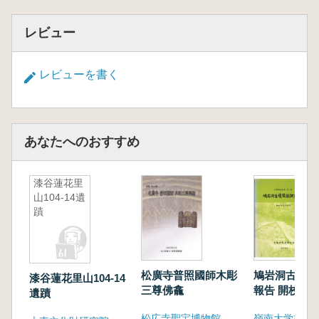
レビュー
レビューを書く
あなたへのおすすめ
漆谷蓮花里
山104-14遺
蹟
松廣寺普照國師木彫
鳩岩洞古墳発
漆谷蓮花里山104-14
三尊佛龕
報告 開校30
遺蹟
松広寺聖宝博物館
嶺南大学校博