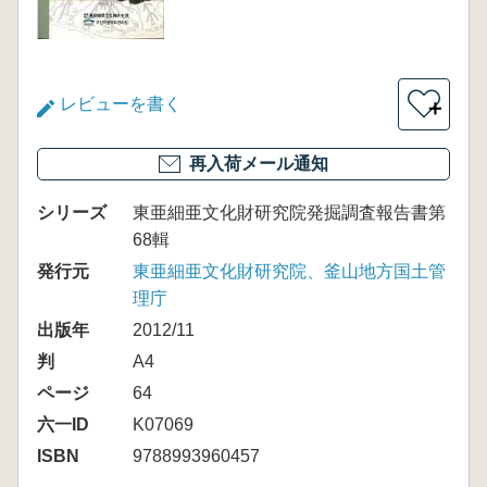
レビューを書く
＋
再入荷メール通知
シリーズ
東亜細亜文化財研究院発掘調査報告書第
68輯
発行元
東亜細亜文化財研究院、釜山地方国土管
理庁
出版年
2012/11
判
A4
ページ
64
六一ID
K07069
ISBN
9788993960457