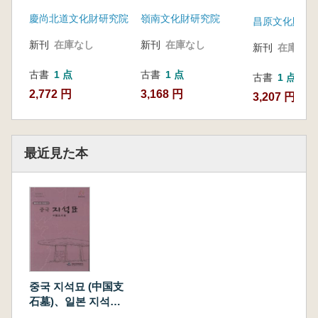
慶尚北道文化財研究院
嶺南文化財研究院
昌原文化財研
新刊
在庫なし
新刊
在庫なし
新刊
在庫なし
古書
1 点
古書
1 点
古書
1 点
2,772 円
3,168 円
3,207 円
最近見た本
중국 지석묘 (中国支
石墓)、일본 지석묘
(日本支石墓) 全2冊