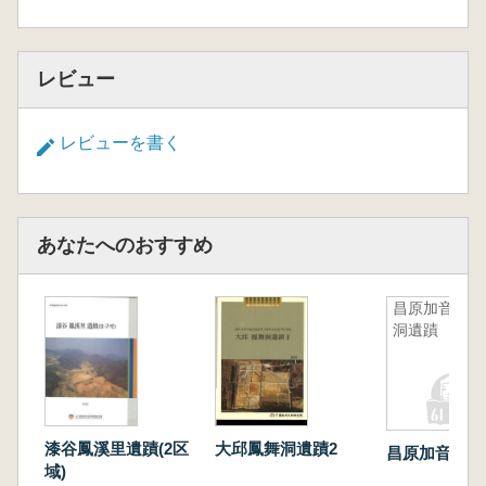
レビュー
レビューを書く
あなたへのおすすめ
昌原加音丁
洞遺蹟
漆谷鳳溪里遺蹟(2区
大邱鳳舞洞遺蹟2
昌原加音丁洞
域)