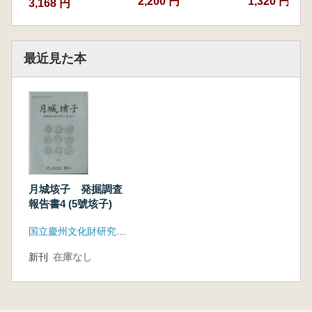
2,200 円
1,320 円
3,168 円
最近見た本
月城垓子 発掘調査
報告書4 (5號垓子)
国立慶州文化財研究所、慶州市
新刊
在庫なし