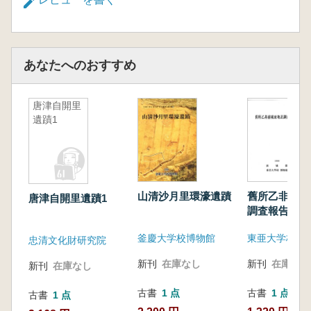
あなたへのおすすめ
唐津自開里
遺蹟1
山清沙月里環濠遺蹟
舊所乙非浦城
唐津自開里遺蹟1
調査報告書
釜慶大学校博物館
忠清文化財研究院
新刊
在庫なし
新刊
在庫なし
新刊
在庫なし
古書
1 点
古書
1 点
古書
1 点