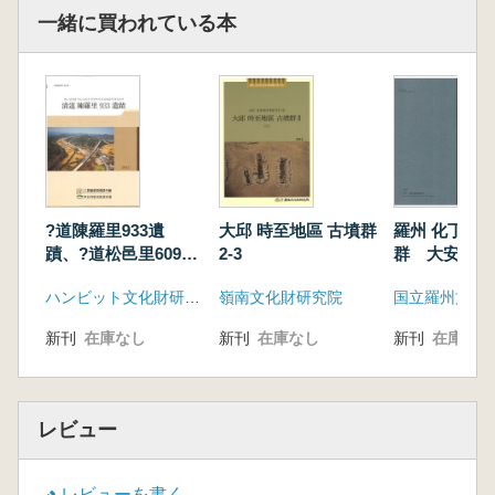
一緒に買われている本
?道陳羅里933遺
大邱 時至地區 古墳群
羅州 化丁里 
蹟、?道松邑里609遺
2-3
群 大安里 
蹟 全2冊
ハンビット文化財研究院
嶺南文化財研究院
国立羅州文化
新刊
在庫なし
新刊
在庫なし
新刊
在庫なし
レビュー
レビューを書く