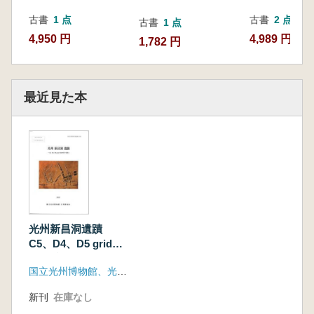
古書
1 点
古書
2 点
古書
1 点
4,950 円
4,989 円~
1,782 円
最近見た本
光州新昌洞遺蹟
C5、D4、D5 grid
(584番地一円)
国立光州博物館、光州広域市
新刊
在庫なし