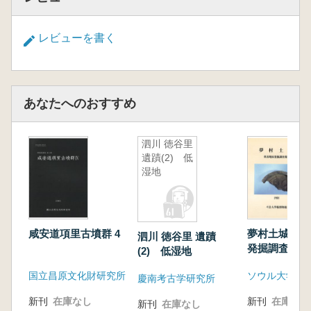
レビューを書く
あなたへのおすすめ
泗川 徳谷里
遺蹟(2) 低
湿地
咸安道項里古墳群 4
夢村土城 東
泗川 徳谷里 遺蹟
発掘調査報告
(2) 低湿地
国立昌原文化財研究所
ソウル大学校
慶南考古学研究所
新刊
在庫なし
新刊
在庫なし
新刊
在庫なし