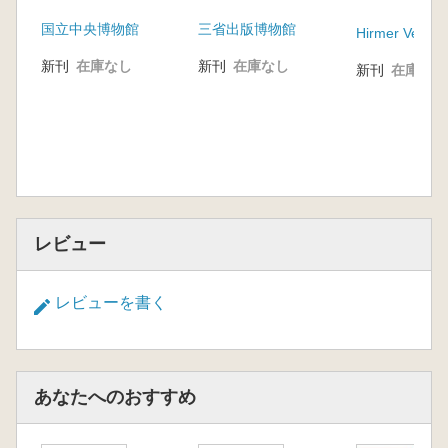
から見いだされたも
の本) 8.15 광복에서
国立中央博物館
三省出版博物館
の)
4.19 혁명까지(8.15光
Hirmer Verlag
復から4.19革命まで)
新刊
在庫なし
新刊
在庫なし
新刊
在庫なし
レビュー
レビューを書く
あなたへのおすすめ