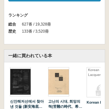
ランキング
総合
627番 / 19,328冊
歴史
133番 / 3,520冊
一緒に買われている本
Korean
Lacquer Art
신안해저선에서 찾아
고난의 시대, 희망의
Korean Lacqu
낸 것들 (新安海底船
책(苦難の時代、希望