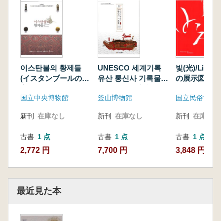
이스탄불의 황제들
UNESCO 세계기록
빛(光)/Ligh
(イスタンブールの皇
유산 통신사 기록물
の展示図録
帝たち) EMPERORS
(世界記録遺産 通信
国立中央博物館
釜山博物館
国立民俗博物
IN ISTANBUL
使記録物)
新刊
在庫なし
新刊
在庫なし
新刊
在庫なし
古書
1 点
古書
1 点
古書
1 点
2,772 円
7,700 円
3,848 円
最近見た本