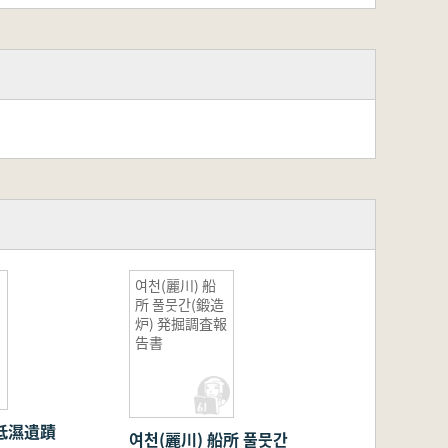
여천(麗川) 船
所 풀뭇간(鍛造
炉) 発掘調査報
告書
低濕遺蹟
여천(麗川) 船所 풀뭇간