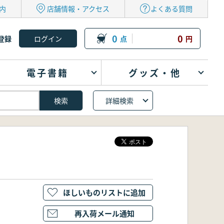
内
店舗情報・アクセス
よくある質問
0
0
登録
点
円
電子書籍
グッズ・他
詳細検索
ほしいものリストに追加
再入荷メール通知