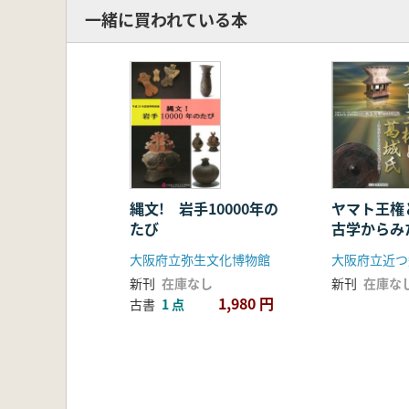
一緒に買われている本
縄文! 岩手10000年の
ヤマト王権
たび
古学からみ
盛衰
大阪府立弥生文化博物館
大阪府立近つ
新刊
在庫なし
新刊
在庫な
1,980 円
古書
1 点