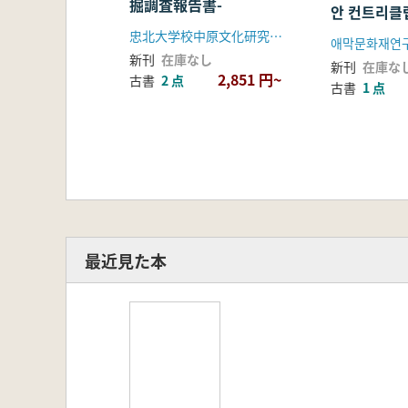
掘調査報告書-
内 発掘調
안 컨트리클
報告書)-
유적 발굴조
忠北大学校中原文化研究所 忠州市
ンチョン・
新刊
在庫なし
新刊
在庫な
トリークラ
2,851 円~
古書
2 点
古書
1 点
内 発掘調査
最近見た本