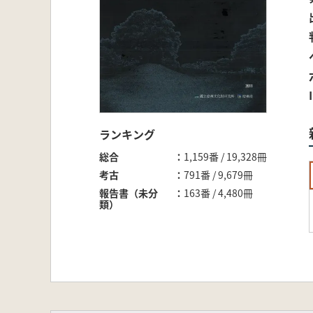
ランキング
総合
1,159番 / 19,328冊
考古
791番 / 9,679冊
報告書（未分
163番 / 4,480冊
類）