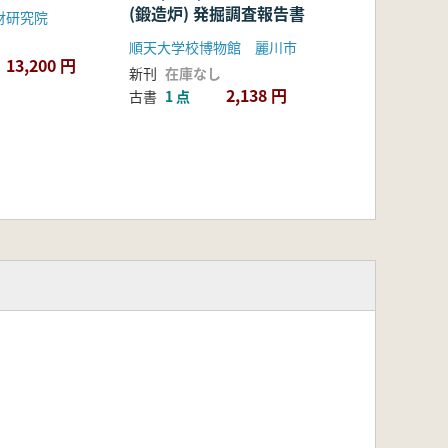
(鍛造炉) 発掘調査報告書
財研究院
順天大学校博物館 麗川市
13,200 円
新刊
在庫なし
2,138 円
古書
1 点