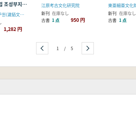
査
럽 조성부지내
江原考古文化研究院
東亜細亜文化
사보고서(ホ
新刊
在庫なし
新刊
在庫なし
애막문화재연구원(濊貊文化財研究院)
セアン カン
950 円
古書
1 点
古書
1 点
し
ブ 造成敷地
1,282 円
報告書)-
1
/
5