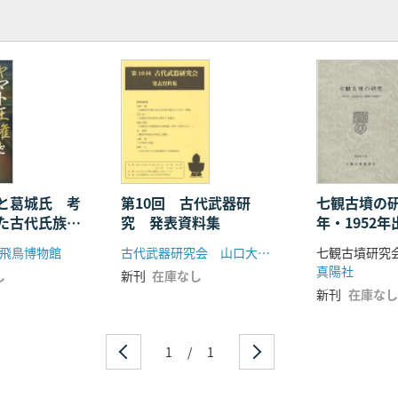
と葛城氏 考
第10回 古代武器研
七観古墳の研
た古代氏族の
究 発表資料集
年・1952
再検討
飛鳥博物館
古代武器研究会 山口大学考古学研究室
七観古墳研究会
真陽社
し
新刊
在庫なし
新刊
在庫なし
1
/
1