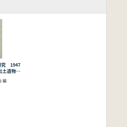
究 1947
年出土遺物の
 編