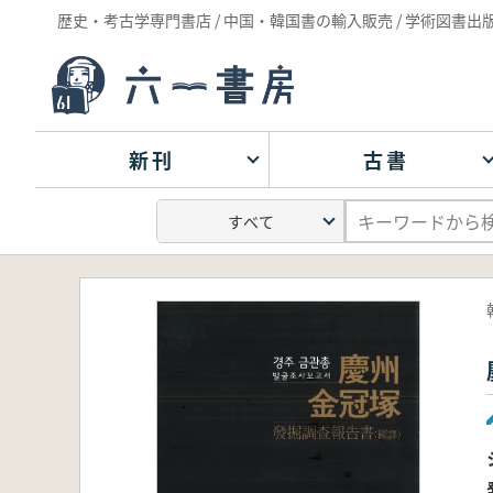
歴史・考古学専門書店 / 中国・韓国書の輸入販売 / 学術図書出
新刊
古書