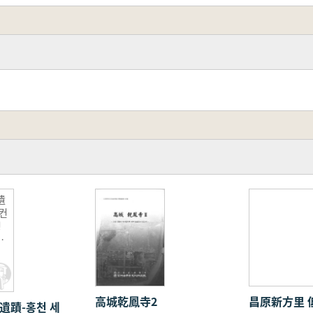
遺
 컨
성
발
・
ン
高城乾鳳寺2
昌原新方里 
遺蹟-홍천 세
地