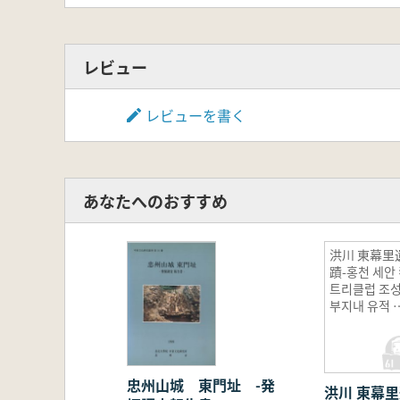
レビュー
レビューを書く
あなたへのおすすめ
洪川 東幕里
蹟-홍천 세안
트리클럽 조
부지내 유적 
굴조사보고서
(ホンチョン
セアン カ
トリークラ
忠州山城 東門址 -発
洪川 東幕里
ブ 造成敷