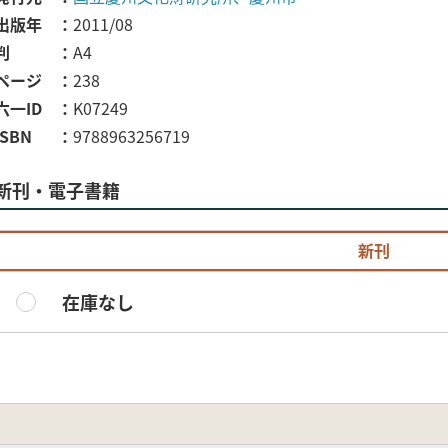
出版年
2011/08
判
A4
ページ
238
六一ID
K07249
ISBN
9788963256719
新刊・電子書籍
新刊
在庫なし