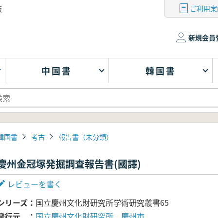
ご利用案
版
新規会員
中国書
韓国書
韓国書
考古
報告書（未分類）
慶州金冠塚発掘調査報告書(國譯)
レビューを書く
シリーズ
国立慶州文化財研究所学術研究叢書65
発行元
国立慶州文化財研究所、慶州市