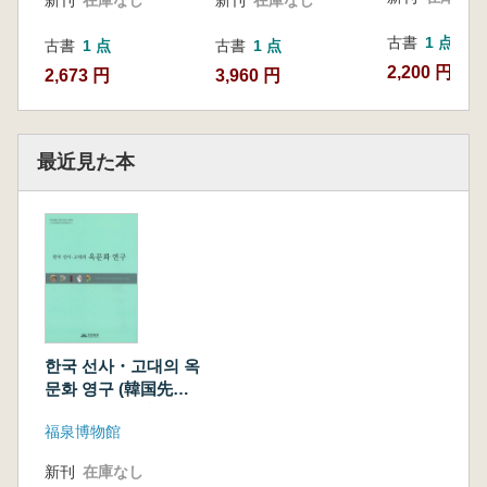
古書
1 点
古書
1 点
古書
1 点
2,200 円
2,673 円
3,960 円
最近見た本
한국 선사・고대의 옥
문화 영구 (韓国先
史・古代の玉文化研
福泉博物館
究)
新刊
在庫なし