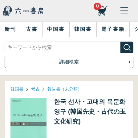
0
新刊
古書
中国書
韓国書
電子書籍
詳細検索
韓国書
考古
報告書（未分類）
한국 선사・고대의 옥문화
영구 (韓国先史・古代の玉
文化研究)