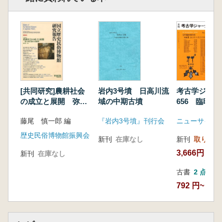
[共同研究]農耕社会
岩内3号墳 日高川流
考古学ジャ
の成立と展開 弥生
域の中期古墳
656 臨時
時代像の再構築
特集 2013
藤尾 慎一郎 編
『岩内3号墳』刊行会
ニューサイエ
学会の動向
歴史民俗博物館振興会
新刊
在庫なし
新刊
取り寄せ
3,666円
新刊
在庫なし
古書
2 点
792 円~