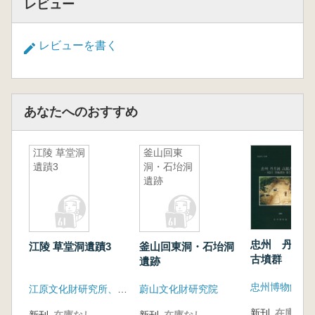
レビュー
レビューを書く
あなたへのおすすめ
江陵 草堂洞
釜山回東
遺蹟3
洞・石坮洞
遺跡
忠州 丹月洞
江陵 草堂洞遺蹟3
釜山回東洞・石坮洞
古墳群 第2
遺跡
査報告書
忠州博物館
江原文化財研究所、江陵市
蔚山文化財研究院
新刊
在庫なし
新刊
在庫なし
新刊
在庫なし