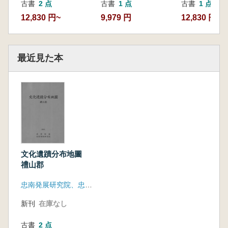
古書
2 点
古書
1 点
古書
1 点
12,830 円~
9,979 円
12,830 円
最近見た本
文化遺蹟分布地圖
禮山郡
忠南発展研究院、忠清南道
新刊
在庫なし
古書
2 点