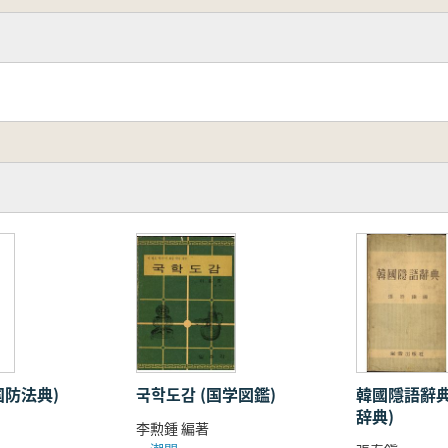
国防法典)
국학도감 (国学図鑑)
韓國隱語辭典
辞典)
李勲鍾 編著