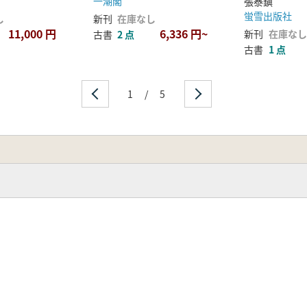
一潮閣
張泰鎭
蛍雪出版社
し
新刊
在庫なし
11,000 円
6,336 円~
新刊
在庫なし
古書
2 点
古書
1 点
1
/
5