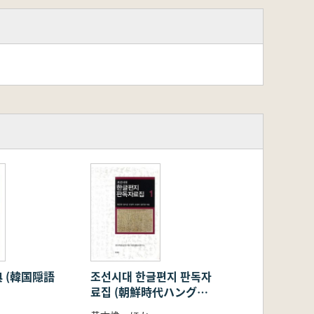
 (韓国隠語
조선시대 한글편지 판독자
료집 (朝鮮時代ハングル
手紙判読資料集) 全3巻