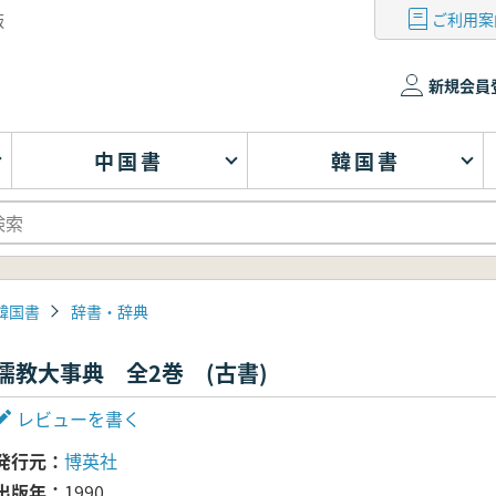
ご利用案
版
新規会員
中国書
韓国書
韓国書
辞書・辞典
儒教大事典 全2巻 (古書)
レビューを書く
発行元
博英社
出版年
1990