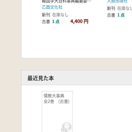
大振出版社
韓国学大百科事典編纂委員会 編
乙酉文化社
新刊
在庫な
新刊
在庫なし
古書
1 点
4,400 円
古書
1 点
最近見た本
儒教大事典
全2巻 (古書)