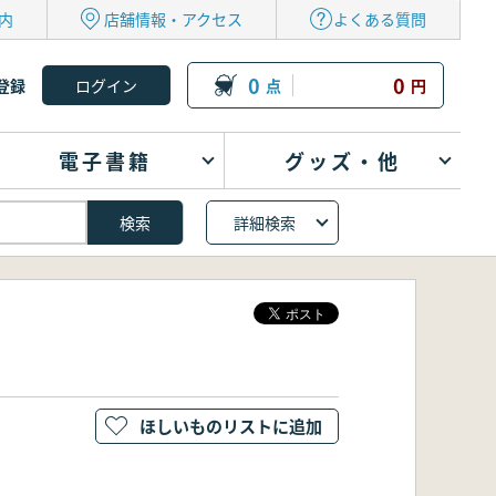
内
店舗情報・アクセス
よくある質問
0
0
登録
点
円
電子書籍
グッズ・他
詳細検索
ほしいものリストに追加