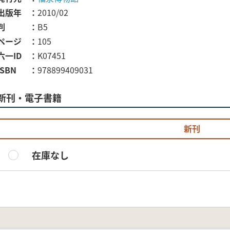
出版年
2010/02
判
B5
ページ
105
六一ID
K07451
ISBN
978899409031
新刊・電子書籍
新刊
在庫なし