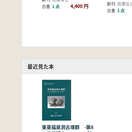
新刊
在庫な
4,400 円
古書
1 点
古書
1 点
最近見た本
東萊福泉洞古墳群 -第8