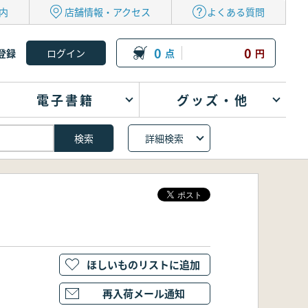
内
店舗情報・アクセス
よくある質問
0
0
登録
点
円
電子書籍
グッズ・他
詳細検索
ほしいものリストに追加
再入荷メール通知