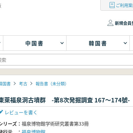
ご利用案
版
新規会員
中国書
韓国書
韓国書
考古
報告書（未分類）
東萊福泉洞古墳群 -第8次発掘調査 167～174號-
レビューを書く
シリーズ
福泉博物館学術研究叢書第33冊
発行元
福泉博物館