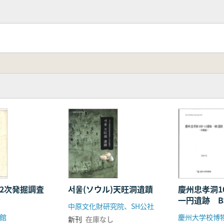
 2次発掘調査
서울(ソウル)天旺洞遺蹟
慶州忠孝洞10
一円遺跡 
中原文化財研究院、SH公社
館
慶州大学校博
新刊
在庫なし