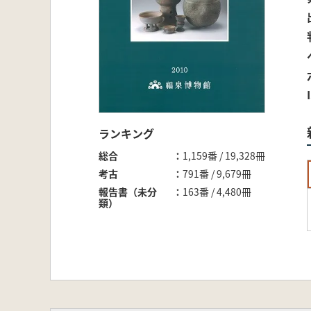
ランキング
総合
1,159番 / 19,328冊
考古
791番 / 9,679冊
報告書（未分
163番 / 4,480冊
類）