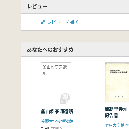
レビュー
レビューを書く
あなたへのおすすめ
釜山松亭洞遺
蹟
彌勒里寺址
釜山松亭洞遺蹟
報告書
釜慶大学校博物館
清州大学博物
新刊
在庫なし