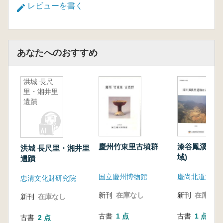
レビューを書く
あなたへのおすすめ
洪城 長尺
里・湘井里
遺蹟
慶州竹東里古墳群
漆谷鳳溪里遺
洪城 長尺里・湘井里
域)
遺蹟
国立慶州博物館
慶尚北道文化
忠清文化財研究院
新刊
在庫なし
新刊
在庫なし
新刊
在庫なし
古書
1 点
古書
1 点
古書
2 点