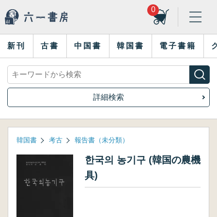
0
新刊
古書
中国書
韓国書
電子書籍
詳細検索
韓国書
考古
報告書（未分類）
한국의 농기구 (韓国の農機
具)