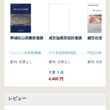
華城松山洞農耕遺蹟
咸安伽倻里堤防遺蹟
鎭安佐浦里遺
ハンシン大学校博物館、韓国土地住宅公社
ウリ文化財研究院、咸安郡
新刊
在庫なし
新刊
在庫なし
新刊
在庫なし
古書
1 点
4,400 円
レビュー