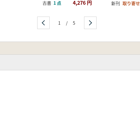
4,276 円
古書
1 点
新刊
取り寄せ
1
/
5