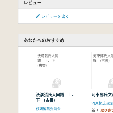
レビュー
レビューを書く
あなたへのおすすめ
沃溝張氏大同
河東鄭氏文
譜 上、下
録 (古書)
(古書)
沃溝張氏大同譜 上、
河東鄭氏文
下 (古書)
河東鄭氏派譜
族譜編纂委員会
新刊
取り寄