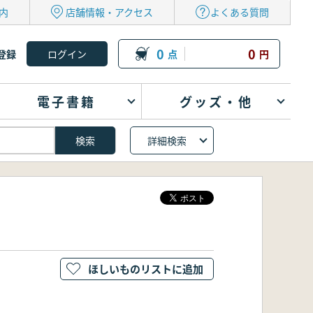
内
店舗情報・アクセス
よくある質問
0
0
登録
点
円
電子書籍
グッズ・他
詳細検索
ほしいものリストに追加