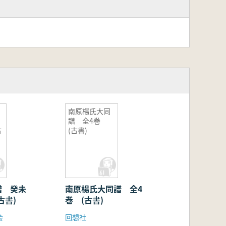
南原楊氏大同
譜 全4巻
古
(古書)
譜 癸未
南原楊氏大同譜 全4
(古書)
巻 (古書)
会
回想社