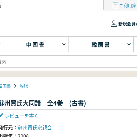
ご利用案
版
新規会員
中国書
韓国書
韓国書
族譜
蘇州賈氏大同譜 全4巻 (古書)
レビューを書く
発行元
蘇州賈氏宗親会
出版年
2008