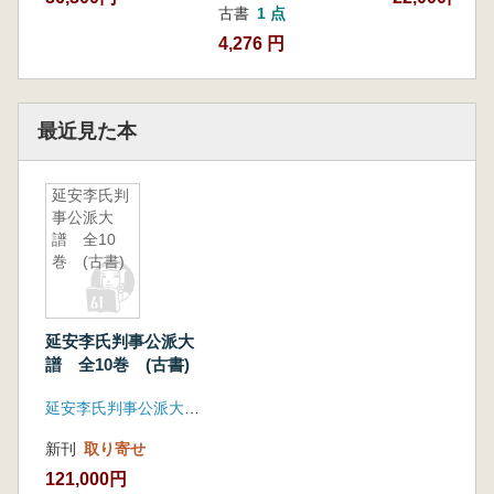
古書
1 点
4,276 円
最近見た本
延安李氏判
事公派大
譜 全10
巻 (古書)
延安李氏判事公派大
譜 全10巻 (古書)
延安李氏判事公派大宗会
新刊
取り寄せ
121,000円