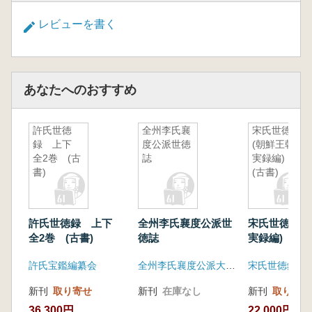
レビューを書く
あなたへのおすすめ
許氏世徳
全州李氏襄
宋氏世徳録
録 上下
度公派世徳
(朝鮮王朝
全2巻 (古
誌
実録編)
書)
(古書)
許氏世徳録 上下
全州李氏襄度公派世
宋氏世徳録(
全2巻 (古書)
徳誌
実録編) (古
許氏宝鑑編纂会
全州李氏襄度公派大同譜所
宋氏世徳録編
新刊
取り寄せ
新刊
在庫なし
新刊
取り寄せ
36,300円
22,000円