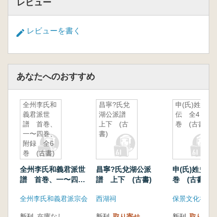
レビュー
レビューを書く
あなたへのおすすめ
全州李氏和
昌寧?氏兌
申(氏)姓史
義君派世
湖公派譜
伝 全4
譜 首巻、
上下 (古
巻 (古書)
一〜四巻、
書)
附録 全6
巻 (古書)
全州李氏和義君派世
昌寧?氏兌湖公派
申(氏)姓史伝
譜 首巻、一〜四
譜 上下 (古書)
巻 (古書)
巻、附録 全6巻
全州李氏和義君派宗会
西湖祠
保景文化社
(古書)
新刊
在庫なし
新刊
取り寄せ
新刊
取り寄せ