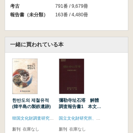
考古
791番 / 9,679冊
報告書（未分類）
163番 / 4,480冊
一緒に買われている本
한반도의 제철유적
彌勒寺址石塔 解體
(韓半島の製鉄遺跡)
調査報告書1 本文、
圖版 全2冊
韓国文化財調査研究機関協会
国立文化財研究所、全羅北道
新刊
在庫なし
新刊
在庫なし