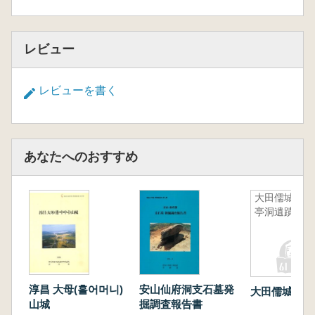
レビュー
レビューを書く
あなたへのおすすめ
大田儒城柯
亭洞遺蹟
淳昌 大母(홀어머니)
安山仙府洞支石墓発
大田儒城柯亭
山城
掘調査報告書