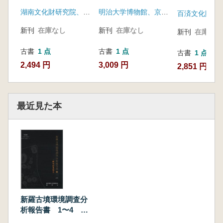
湖南文化財研究院、淳昌郡
明治大学博物館、京畿道
百済文化財研
新刊
在庫なし
新刊
在庫なし
新刊
在庫なし
古書
1 点
古書
1 点
古書
1 点
2,494 円
3,009 円
2,851 円
最近見た本
新羅古墳環境調査分
析報告書 1〜4 全
4冊