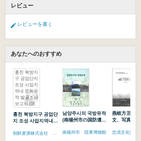
レビュー
レビューを書く
あなたへのおすすめ
홍천 북방지
구 공업단지
조성 사업지
역내 문화유
적 발굴조사
보고서 (洪
川北方地区
남양주시의 국방유적
燕岐方丑里遺
홍천 북방지구 공업단
工業団地造
(南楊州市の国防遺
文、写真 全
지 조성 사업지역내
成事業地域
蹟)
문화유적 발굴조사보
内 文化遺
南楊州市 陸軍博物館
朝鮮麦酒株式会社 江原大学校
고서 (洪川北方地区
蹟発掘調査
工業団地造成事業地