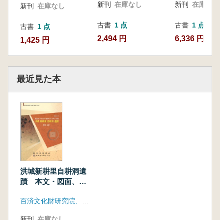
報告書)
新刊
在庫なし
新刊
在庫なし
新刊
在庫なし
域内 文化遺蹟発掘
調査報告書)
古書
1 点
古書
1 点
古書
1 点
2,494 円
6,336 円
1,425 円
最近見た本
洪城新耕里自耕洞遺
蹟 本文・図面、図
版・附録 全2冊
百済文化財研究院、忠南開発公社
新刊
在庫なし