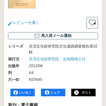
レビューを書く
＋
再入荷メール通知
シリーズ
百済文化財研究院文化遺跡調査報告第32
輯
発行元
百済文化財研究院、忠南開発公社
出版年
2012/08
判
A4
六一ID
K07645
新刊・電子書籍