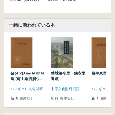
一緒に買われている本
울산 약사동 원약 유
華城篤亭里・錦衣里
昌寧東里遺蹟
적 (蔚山薬泗洞ウォ
遺蹟
ニャク遺跡) 本文、
ハンギョレ文化財研究院、韓国土地住宅公社釜山蔚山地域本部
中原文化財研究院
図版 全2冊
新刊
在庫なし
新刊
在庫なし
新刊
在庫なし