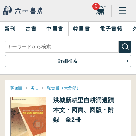
0
新刊
古書
中国書
韓国書
電子書籍
詳細検索
韓国書
考古
報告書（未分類）
洪城新耕里自耕洞遺蹟
本文・図面、図版・附
録 全2冊