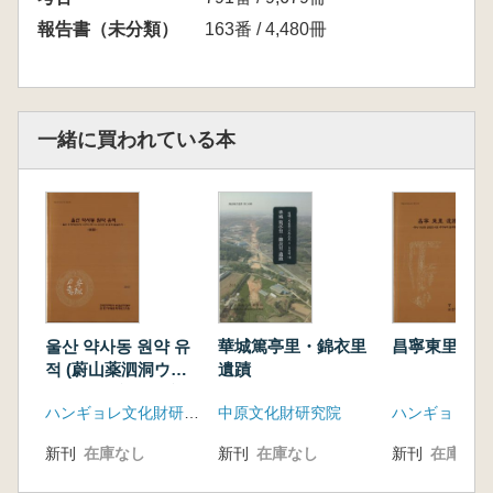
報告書（未分類）
163番 / 4,480冊
一緒に買われている本
울산 약사동 원약 유
華城篤亭里・錦衣里
昌寧東里遺蹟
적 (蔚山薬泗洞ウォ
遺蹟
ニャク遺跡) 本文、
ハンギョレ文化財研究院、韓国土地住宅公社釜山蔚山地域本部
中原文化財研究院
図版 全2冊
新刊
在庫なし
新刊
在庫なし
新刊
在庫なし