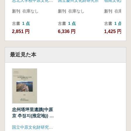
忠北大学校中原文化研究所 清原郡
国立慶州文化財研究所
嶺南文化財研
20年の歩み)
新刊
在庫なし
新刊
在庫なし
新刊
在庫なし
古書
1 点
古書
1 点
古書
1 点
2,851 円
6,336 円
1,425 円
最近見た本
忠州塔坪里遺蹟(中原
京 추정지(推定地)) 발
굴조사보고서 (発掘
国立中原文化財研究所、文化財庁
調査報告書) 本文、