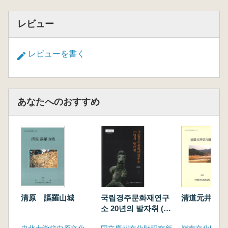
レビュー
レビューを書く
あなたへのおすすめ
清原 謳羅山城
국립경주문화재연구
清道元井里古
소 20년의 발자취 (国
立慶州文化財研究所