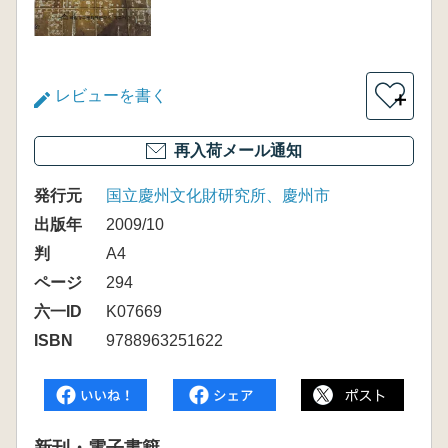
レビューを書く
＋
再入荷メール通知
発行元
国立慶州文化財研究所、慶州市
出版年
2009/10
判
A4
ページ
294
六一ID
K07669
ISBN
9788963251622