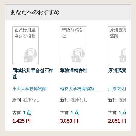
あなたへのおすすめ
固城松川里
華陰洞精舎
原州茂實洞
솔섬石棺墓
址
遺蹟
固城松川里솔섬石棺
華陰洞精舎址
原州茂實洞遺
墓
東亜大学校博物館
翰林大学校博物館 華川郡
新刊
在庫なし
新刊
在庫なし
新刊
在庫なし
古書
1 点
古書
1 点
古書
1 点
1,425 円
3,850 円
2,851 円