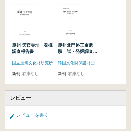
慶州 天官寺址 発掘
慶州北門路王京遺
調査報告書
蹟 試・発掘調査報
告書 本文、図版 全
国立慶州文化財研究所
韓国文化財保護財団、慶州市
2冊
新刊
在庫なし
新刊
在庫なし
レビュー
レビューを書く