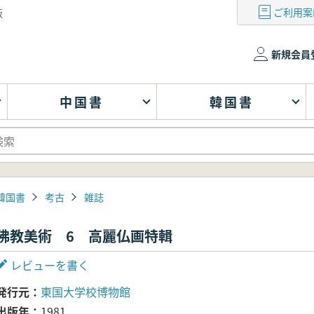
ご利用案
版
新規会員
中国書
韓国書
韓国書
考古
雑誌
佛教美術 6 高麗仏画特輯
レビューを書く
発行元
東国大学校博物館
出版年
1981