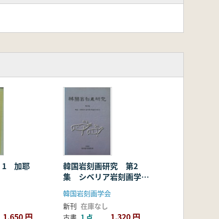
 1 加耶
韓国岩刻画研究 第2
集 シベリア岩刻画学術
調査報告
韓国岩刻画学会
新刊
在庫なし
1,650 円
1,320 円
古書
1 点