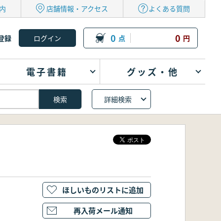
内
店舗情報・アクセス
よくある質問
0
0
登録
点
円
電子書籍
グッズ・他
詳細検索
ほしいものリストに追加
再入荷メール通知