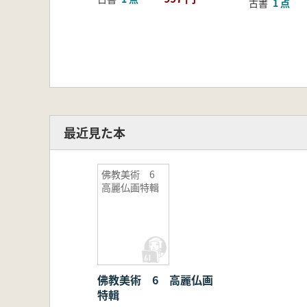
古書
1 点
最近見た本
佛教美術 6
高麗仏画特輯
佛教美術 6 高麗仏画
特輯