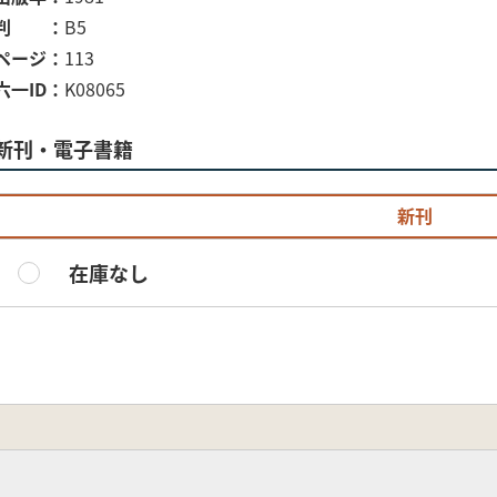
判
B5
ページ
113
六一ID
K08065
新刊・電子書籍
新刊
在庫なし