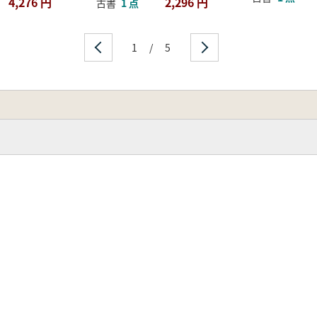
4,276 円
2,296 円
古書
1 点
1
/
5