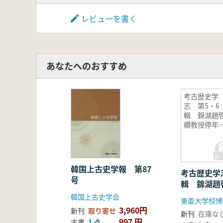
レビューを書く
あなたへのおすすめ
考古歴史学
志 第5・6
輯 錦湖趙
纘教授停年
任紀念特輯
韓国上古史学報 第87
考古歴史学
号
輯 錦湖趙
退任紀念特
韓国上古史学会
東亜大学校博
3,960円
新刊
取り寄せ
新刊
在庫な
997 円
古書
1 点