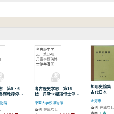
考古歴史学
志 第16輯
啓
丹雪李欄瑛博
退
士停年退任紀
念特輯
加耶史論集
志 第5・6
考古歴史学志 第16
古代日本
啓纘教授停年
輯 丹雪李欄瑛博士停年
輯
退任紀念特輯
金海市
物館
東亜大学校博物館
新刊
在庫なし
し
新刊
在庫なし
古書
1 点