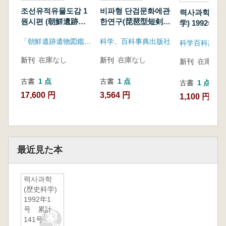
조선유적유물도감 1
비파형 단검문화에관
력사과학 (
원시편 (朝鮮遺跡遺
한연구(琵琶型短剣文
学) 1992年
物図鑑 1 原始編)
化に関する研究)
142号
「朝鮮遺跡遺物図鑑」編纂委員会
科学、百科事典出版社
新刊
在庫なし
新刊
在庫なし
新刊
在庫なし
古書
1 点
古書
1 点
古書
1 点
17,600 円
3,564 円
1,100 円
最近見た本
력사과학
(歴史科学)
1992年1
号 累計
141号