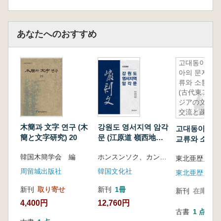
あなたへのおすすめ
고대동아시
아의 문자교
류와 소통
(古代東ア
ジアの文字
交流と疎
通)
木簡과 文字 연구 (木
강원도 영서지역 암각
고대동아시아
簡と文字研究) 20
문 (江原道 嶺西地域
교류와 소통(
岩刻文)
アジアの文字
韓国木簡学会 編
ホンスンソク、カンヤンヒ、キムジンホ、チョンウィジョン、クァクジョンス
東北亜歴史財
疎通)
周留城出版社
韓国文化社
東北亜歴史財
新刊
取り寄せ
新刊
1冊
新刊
在庫なし
4,400円
12,760円
古書
1 点