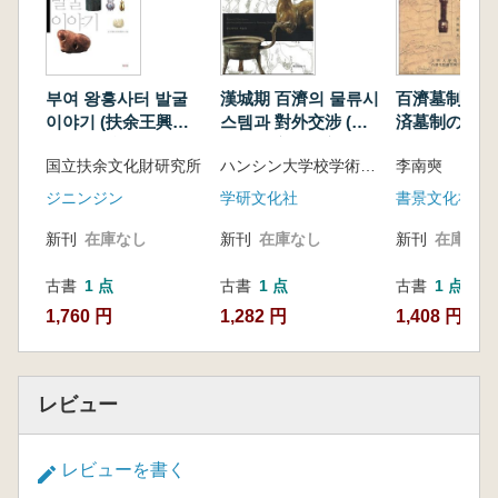
부여 왕흥사터 발굴
漢城期 百濟의 물류시
百濟墓制의 研
이야기 (扶余王興寺
스템과 對外交涉 (漢
済墓制の研究
址発掘物語)
城期百済の物流シス
国立扶余文化財研究所
ハンシン大学校学術院 編
李南奭
テムと対外交渉)
ジニンジン
学研文化社
書景文化社
新刊
在庫なし
新刊
在庫なし
新刊
在庫なし
古書
1 点
古書
1 点
古書
1 点
1,760 円
1,282 円
1,408 円
レビュー
レビューを書く