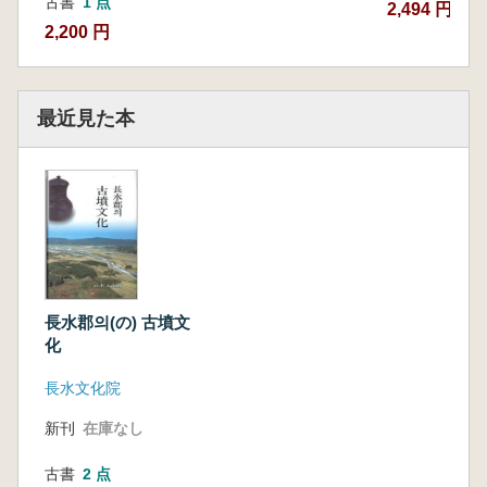
古書
1 点
2,494 円
2,200 円
最近見た本
長水郡의(の) 古墳文
化
長水文化院
新刊
在庫なし
古書
2 点