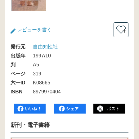
レビューを書く
＋
発行元
自由知性社
出版年
1997/10
判
A5
ページ
319
六一ID
K08665
ISBN
8979970404
新刊・電子書籍