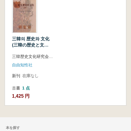
三韓의 歴史와 文化
(三韓の歴史と文
化) 馬韓編
三韓歴史文化研究会 編
自由知性社
新刊
在庫なし
古書
1 点
1,425 円
本を探す