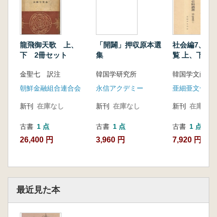
龍飛御天歌 上、
「開闢」押収原本選
社会編7、8
下 2冊セット
集
覧 上、下
金聖七 訳注
韓国学研究所
韓国学文献研
朝鮮金融組合連合会
永信アクデミー
亜細亜文化社
新刊
在庫なし
新刊
在庫なし
新刊
在庫なし
古書
1 点
古書
1 点
古書
1 点
26,400 円
3,960 円
7,920 円
最近見た本