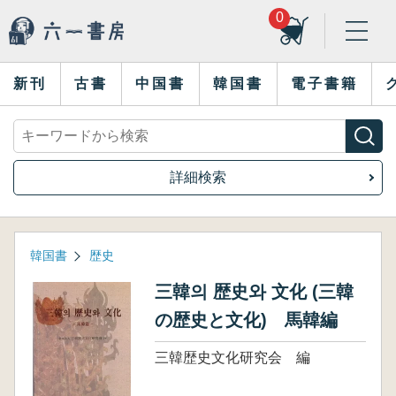
0
新刊
古書
中国書
韓国書
電子書籍
詳細検索
韓国書
歴史
三韓의 歴史와 文化 (三韓
の歴史と文化) 馬韓編
三韓歴史文化研究会 編