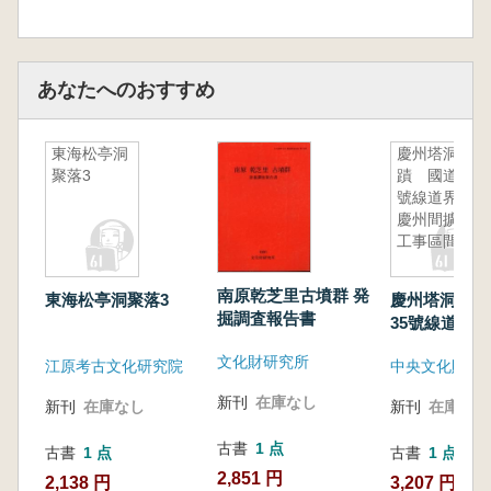
あなたへのおすすめ
東海松亭洞
慶州塔洞遺
聚落3
蹟 國道35
號線道界-
慶州間擴装
工事區間内
南原乾芝里古墳群 発
東海松亭洞聚落3
慶州塔洞遺蹟
掘調査報告書
35號線道界-
装工事區間内
文化財研究所
江原考古文化研究院
新刊
在庫なし
新刊
在庫なし
新刊
在庫なし
古書
1 点
古書
1 点
古書
1 点
2,851 円
2,138 円
3,207 円