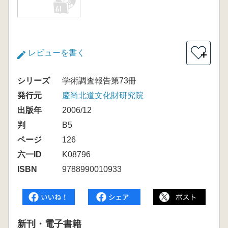
レビューを書く
＋
シリーズ
学術調査報告第73冊
発行元
慶尚北道文化財研究院
出版年
2006/12
判
B5
ページ
126
六一ID
K08796
ISBN
9788990010933
新刊・電子書籍