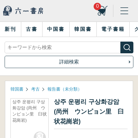
0
新刊
古書
中国書
韓国書
電子書籍
詳細検索
韓国書
考古
報告書（未分類）
상주 운평리 구상화강암
상주 운평리 구상
화강암 (尚州 ウ
(尚州 ウンピョン里 臼
ンピョン里 臼状
花崗岩)
状花崗岩)