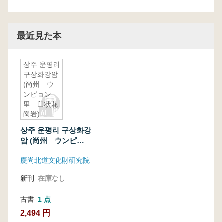
最近見た本
상주 운평리
구상화강암
(尚州 ウ
ンピョン
里 臼状花
崗岩)
상주 운평리 구상화강
암 (尚州 ウンピョ
ン里 臼状花崗
慶尚北道文化財研究院
岩)
新刊
在庫なし
古書
1 点
2,494 円