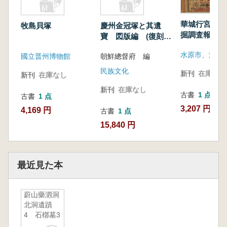
華城行宮址 
牧島貝塚
慶州金冠塚と其遺
掘調査報告書
寶 図版編 (復刻
版)
國立晋州博物館
朝鮮總督府 編
民族文化
新刊
在庫なし
新刊
在庫なし
新刊
在庫なし
古書
1 点
古書
1 点
3,207 円
4,169 円
古書
1 点
15,840 円
最近見た本
蔚山藥泗洞
北洞遺蹟
4 石槨墓3