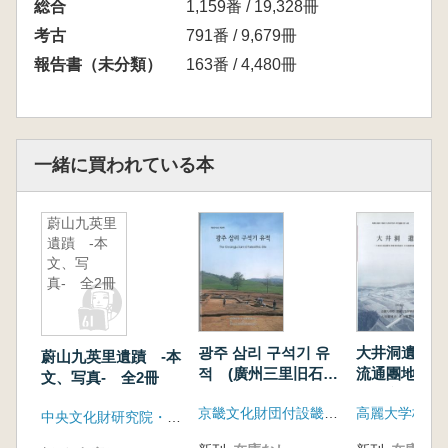
総合
1,159番 / 19,328冊
考古
791番 / 9,679冊
報告書（未分類）
163番 / 4,480冊
一緒に買われている本
蔚山九英里
遺蹟 -本
文、写
真- 全2冊
광주 삼리 구석기 유
大井洞遺蹟-
蔚山九英里遺蹟 -本
적 (廣州三里旧石器
流通團地開発
文、写真- 全2冊
遺蹟)
區内文化遺蹟
京畿文化財団付設畿甸文化財研究院、廣州市、2001世界陶磁器エキスポ組織委員会
査報告書-
中央文化財研究院・韓国土地公社