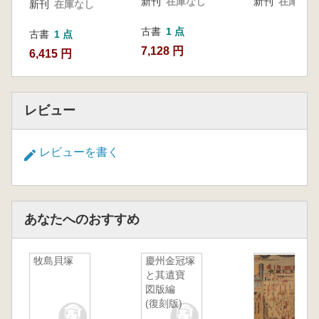
新刊
在庫なし
新刊
在庫なし
新刊
在庫なし
古書
1 点
古書
1 点
7,128 円
6,415 円
レビュー
レビューを書く
あなたへのおすすめ
牧島貝塚
慶州金冠塚
と其遺寶
図版編
(復刻版)