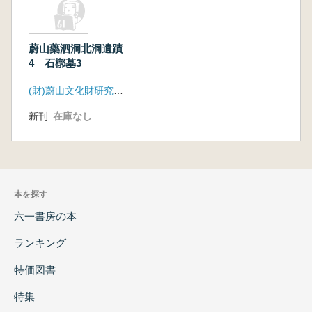
蔚山藥泗洞北洞遺蹟
4 石槨墓3
(財)蔚山文化財研究院・韓国土地住宅公社
新刊
在庫なし
本を探す
六一書房の本
ランキング
特価図書
特集