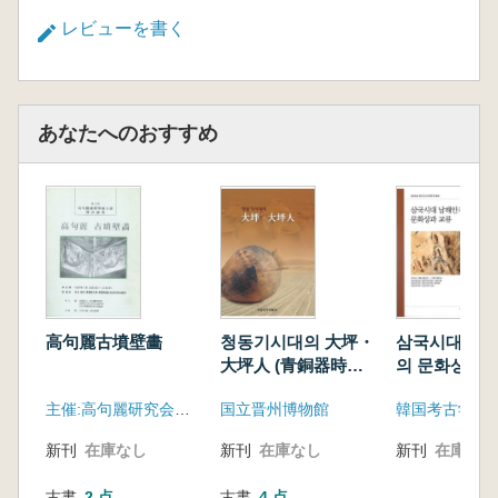
レビューを書く
あなたへのおすすめ
高句麗古墳壁畵
청동기시대의 大坪・
삼국시대 남
大坪人 (青銅器時代
의 문화상과 교
の大坪・大坪人)
国時代南海岸
主催:高句麗研究会、学習院大学、東洋文化研究所、在日本朝鮮歴史考古学協会
国立晋州博物館
韓国考古学会
文化像と交流
新刊
在庫なし
新刊
在庫なし
新刊
在庫なし
古書
2 点
古書
4 点