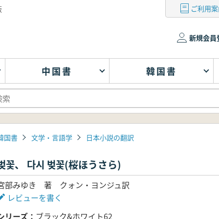
ご利用案
版
新規会員
中国書
韓国書
韓国書
文学・言語学
日本小説の翻訳
벚꽃、 다시 벚꽃(桜ほうさら)
宮部みゆき 著 クォン・ヨンジュ訳
レビューを書く
シリーズ
ブラック&ホワイト62