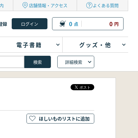
内
店舗情報・アクセス
よくある質問
0
0
登録
点
円
電子書籍
グッズ・他
詳細検索
ほしいものリストに追加