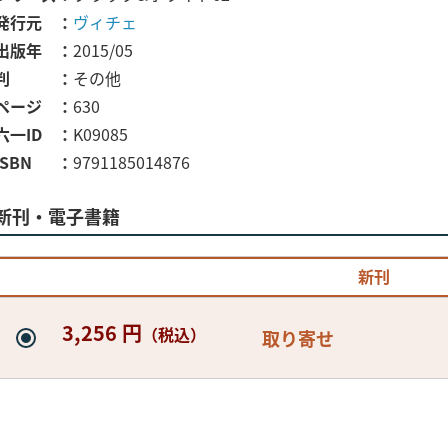
発行元
ヴィチェ
出版年
2015/05
判
その他
ページ
630
六一ID
K09085
ISBN
9791185014876
新刊・電子書籍
新刊
3,256 円
（税込）
取り寄せ