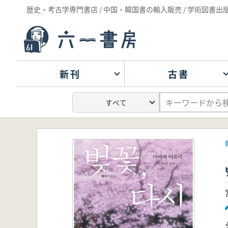
歴史・考古学専門書店 / 中国・韓国書の輸入販売 / 学術図書出
新刊
古書