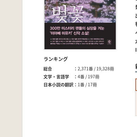
ランキング
総合
2,371番 / 19,328冊
文学・言語学
4番 / 197冊
日本小説の翻訳
1番 / 17冊