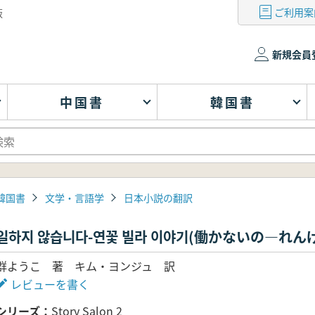
ご利用案
版
新規会員
中国書
韓国書
韓国書
文学・言語学
日本小説の翻訳
일하지 않습니다-연꽃 빌라 이야기(働かないの―れ
群ようこ 著 キム・ヨンジュ 訳
レビューを書く
シリーズ
Story Salon 2