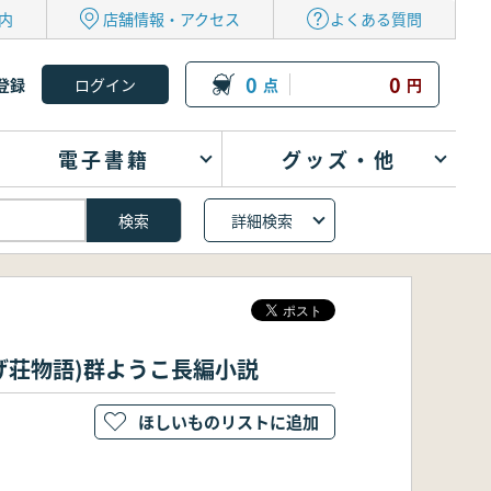
内
店舗情報・アクセス
よくある質問
0
0
登録
点
円
電子書籍
グッズ・他
詳細検索
んげ荘物語)群ようこ長編小説
ほしいものリストに追加