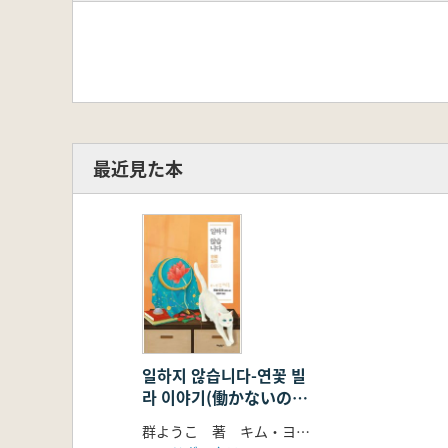
最近見た本
일하지 않습니다-연꽃 빌
라 이야기(働かないの―
れんげ荘物語)群ようこ
群ようこ 著 キム・ヨンジュ 訳
長編小説