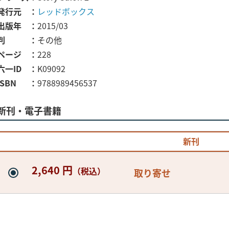
発行元
レッドボックス
出版年
2015/03
判
その他
ページ
228
六一ID
K09092
ISBN
9788989456537
新刊・電子書籍
新刊
2,640 円
（税込）
取り寄せ