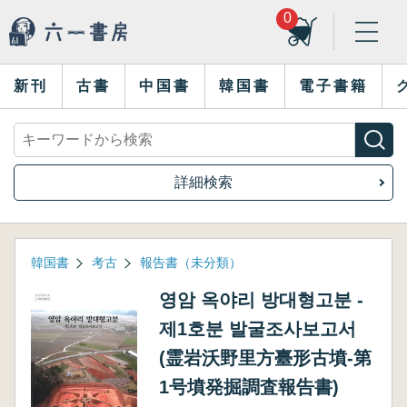
0
新刊
古書
中国書
韓国書
電子書籍
詳細検索
韓国書
考古
報告書（未分類）
영암 옥야리 방대형고분 ‐
제1호분 발굴조사보고서
(霊岩沃野里方臺形古墳-第
1号墳発掘調査報告書)