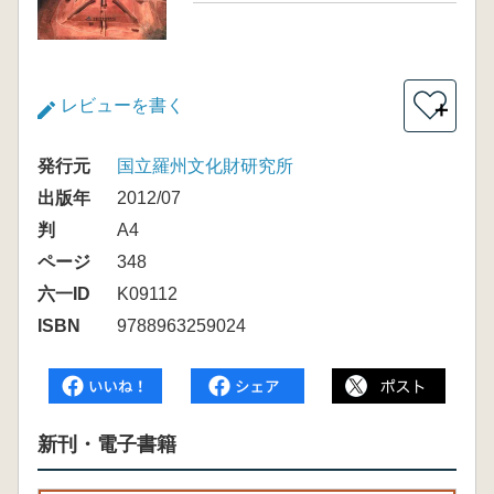
レビューを書く
＋
発行元
国立羅州文化財研究所
出版年
2012/07
判
A4
ページ
348
六一ID
K09112
ISBN
9788963259024
新刊・電子書籍