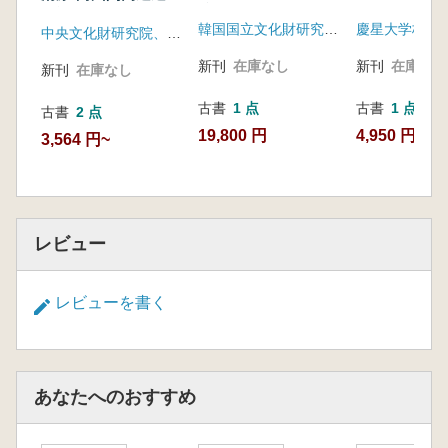
跡3) 全3巻
建設区間内
韓国国立文化財研究所、ロシア科学院シベリア支部考古学民族学研究所
慶星大学校博
中央文化財研究院、韓国道路公社
新刊
在庫なし
新刊
在庫なし
新刊
在庫なし
古書
1 点
古書
1 点
古書
2 点
19,800 円
4,950 円
3,564 円~
レビュー
レビューを書く
あなたへのおすすめ