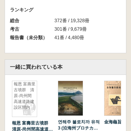
ランキング
総合
372番 / 19,328冊
考古
301番 / 9,679冊
報告書（未分類）
41番 / 4,480冊
一緒に買われている本
報恩 富壽里
古墳群 清
原-尚州間
高速道路建
設区間内
연해주 불로치까 유적
金海龜旨路墳
報恩 富壽里古墳群
3 (沿海州ブロチカ遺
清原-尚州間高速道路