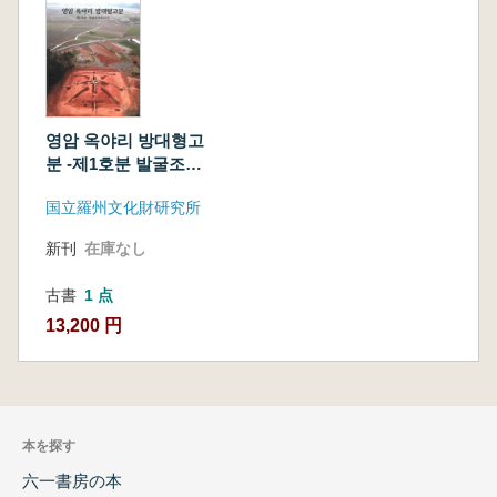
영암 옥야리 방대형고
분 ‐제1호분 발굴조사
보고서 (霊岩沃野里
国立羅州文化財研究所
方臺形古墳-第1号墳
発掘調査報告書)
新刊
在庫なし
古書
1 点
13,200 円
本を探す
六一書房の本