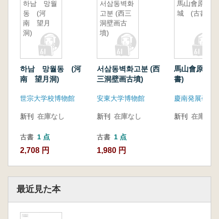
하남 망월
서삼동벽화
馬山會原縣
동 (河
고분 (西三
城 (古書)
南 望月
洞壁画古
洞)
墳)
하남 망월동 (河
서삼동벽화고분 (西
馬山會原縣城
南 望月洞)
三洞壁画古墳)
書)
世宗大学校博物館
安東大学博物館
新刊
在庫なし
新刊
在庫なし
新刊
在庫なし
古書
1 点
古書
1 点
2,708 円
1,980 円
最近見た本