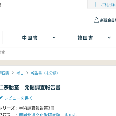
ご利用案
版
新規会員
中国書
韓国書
韓国書
考古
報告書（未分類）
仁宗胎室 発掘調査報告書
レビューを書く
シリーズ
学術調査報告第3冊
発行元
慶尚北道文化財研究院、永川市