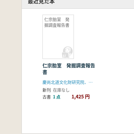
最近見た本
仁宗胎室 発
掘調査報告書
仁宗胎室 発掘調査報告
書
慶尚北道文化財研究院、永川市
新刊
在庫なし
1,425 円
古書
1 点