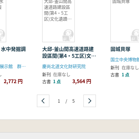
水
大邱-釜山間高
固城貝塚
報
速道路建設區
間(第4・5工
区)文化遺蹟発
掘調査報告
書 清道松邑
里・楡湖里・
内湖里遺蹟
 水中発掘調
大邱-釜山間高速道路建
固城貝塚
設區間(第4・5工区)文化
国立中央博物
遺蹟発掘調査報告書 清
国立海洋遺物展示館 群山市
慶尚北道文化財研究院
新刊
在庫なし
道松邑里・楡湖里・内湖
し
新刊
在庫なし
古書
1 点
里遺蹟
2,772 円
3,564 円
古書
1 点
1
/
5