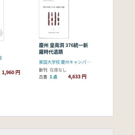
慶州 皇南洞 376統一新
羅時代遺蹟
館
東国大学校 慶州キャンパス博物館
新刊
在庫なし
1,960 円
4,633 円
古書
1 点