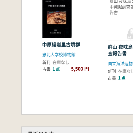
群山 夜味島 
中発掘調査
告書
中原樓岩里古墳群
群山 夜味島
査報告書
忠北大学校博物館
新刊
在庫なし
5,500 円
古書
1 点
新刊
在庫な
古書
1 点