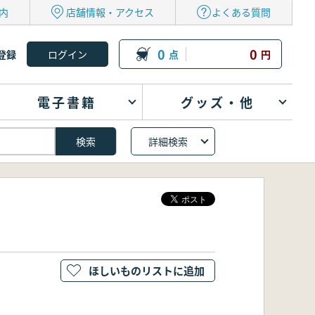
内
店舗情報・アクセス
よくある質問
0
0
登録
点
円
電子書籍
グッズ・他
詳細検索
ほしいものリストに追加