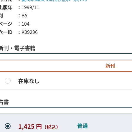
出版年
1999/11
判
B5
ページ
104
六一ID
K09296
新刊・電子書籍
新刊
在庫なし
古書
普通
1,425 円
（税込）