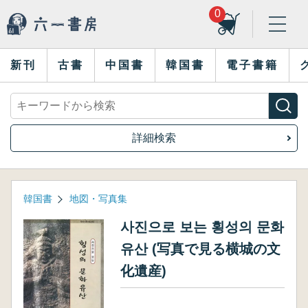
0
新刊
古書
中国書
韓国書
電子書籍
詳細検索
韓国書
地図・写真集
사진으로 보는 횡성의 문화
유산 (写真で見る横城の文
化遺産)