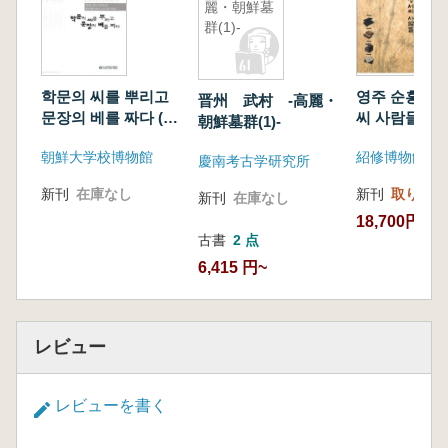
麗・朝鮮墓
群(1)-
학문의 씨를 뿌리고
영주 순흥의 
晋州 武村 -高麗・
문장의 베를 짜다 (学
씨 사람들(栄
朝鮮墓群(1)-
問の種をまき、布を
の達城徐氏の
朝鮮大学校博物館
紹修博物館
織る)
달성서씨문중
慶南考古学研究所
물 특별전 도
新刊
在庫なし
新刊
取り寄せ
新刊
在庫なし
徐氏門中寄贈
18,700円
別展図録) (
古書
2 点
6,415 円~
レビュー
レビューを書く