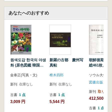
あなたへのおすすめ
원색도감 한국의 야생
新羅の古都 慶州写
朝鮮後期地
화 (原色図鑑 韓国の
真帖
総461枚、解
野生花)
引6冊
金泰正(写真・文)
椎木四郎
ソウル大学校
図書出版 民
新刊
在庫なし
新刊
在庫なし
新刊
取り寄せ
古書
1 点
古書
1 点
412,500円
3,009 円
5,544 円
古書
1 点