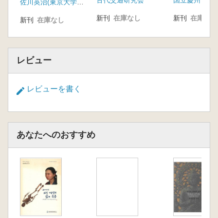
古代交通研究会
国立慶州博物
生、その永遠
佐川英治(東京大学大学院人文社会系)
在)
新刊
在庫なし
新刊
在庫なし
新刊
在庫なし
レビュー
レビューを書く
あなたへのおすすめ