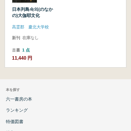
日本列島속의(のなか
の)大伽耶文化
高霊郡 慶北大学校
新刊
在庫なし
古書
1 点
11,440 円
本を探す
六一書房の本
ランキング
特価図書