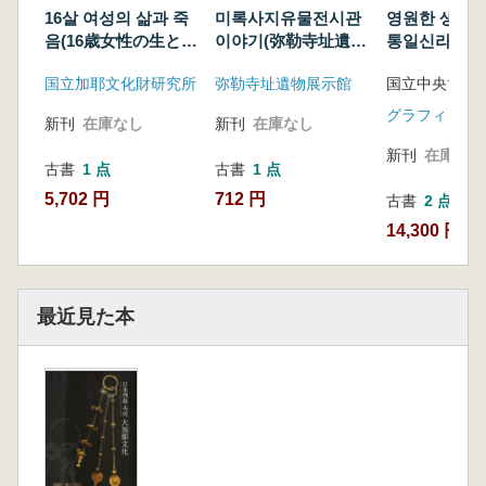
16살 여성의 삶과 죽
미록사지유물전시관
영원한 생명
음(16歳女性の生と
이야기(弥勒寺址遺物
통일신라 조각
死) 1500해앞(1500
展示館のおはなし)
なる生命の響
国立加耶文化財研究所
弥勒寺址遺物展示館
国立中央博物
年前)
一新羅彫刻)
グラフィック
新刊
在庫なし
新刊
在庫なし
新刊
在庫なし
古書
1 点
古書
1 点
5,702 円
712 円
古書
2 点
14,300 円~
最近見た本