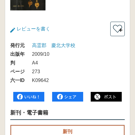
レビューを書く
＋
発行元
高霊郡 慶北大学校
出版年
2009/10
判
A4
ページ
273
六一ID
K09642
新刊・電子書籍
新刊