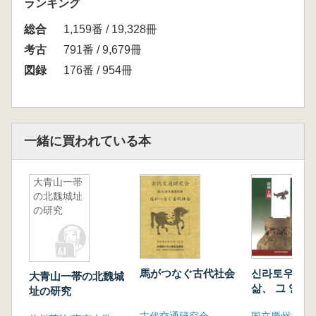
ランキング
総合
1,159番 / 19,328冊
考古
791番 / 9,679冊
図録
176番 / 954冊
一緒に買われている本
大青山一帯
の北魏城址
の研究
馬がつなぐ古代社会
신라토우 신
大青山一帯の北魏城
삶、 그 영원
址の研究
(新羅土偶 