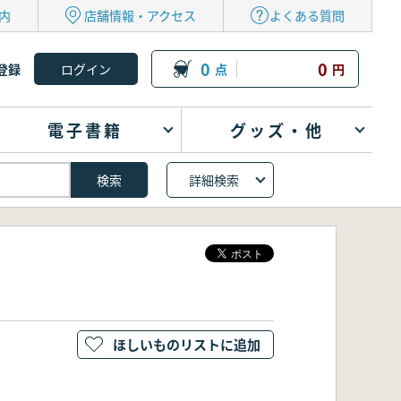
内
店舗情報・アクセス
よくある質問
0
0
登録
点
円
電子書籍
グッズ・他
詳細検索
ほしいものリストに追加