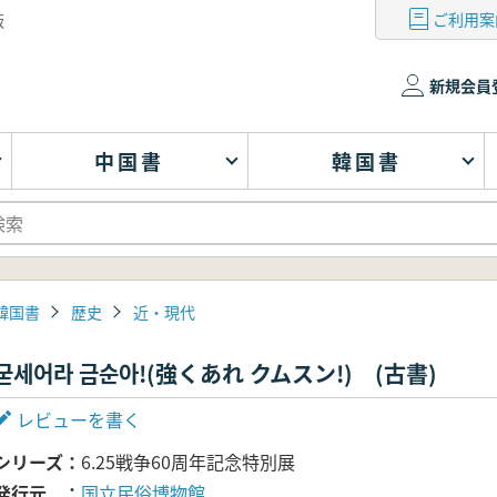
ご利用案
版
新規会員
中国書
韓国書
韓国書
歴史
近・現代
굳세어라 금순아!(強くあれ クムスン!) (古書)
レビューを書く
シリーズ
6.25戦争60周年記念特別展
発行元
国立民俗博物館