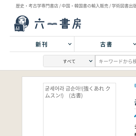
歴史・考古学専門書店 / 中国・韓国書の輸入販売 / 学術図書出
新刊
古書
굳세어라 금순아!(強くあれ ク
ムスン!) (古書)