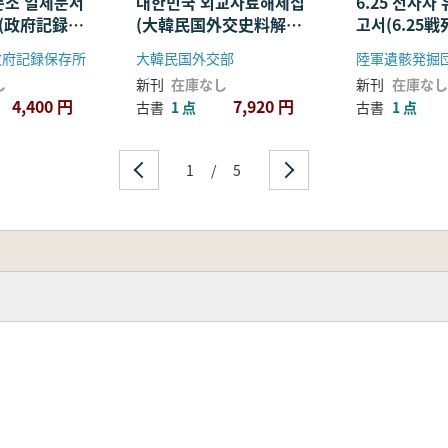
소 일제문서
대한민국 외교사료해제집
6.25 전사자
 (政府記録保
(大韓民国外交史料解題
고서(6.25
文書解題 警
集) 2 1960-1963
掘報告書) 2
政府記録保存所
大韓民国外交部
굴조사를 중심
し
新刊
在庫なし
新刊
在庫なし
年度発掘調査
4,400 円
7,920 円
古書
1 点
古書
1 点
1
/
5