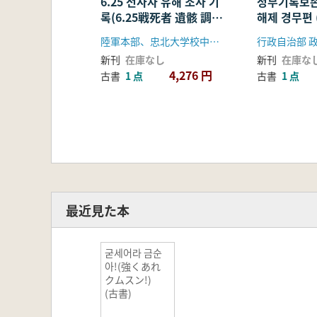
6.25 전사자 유해 조사 기
정부기록보존
록(6.25戦死者 遺骸 調査
해제 경무편
記録)
存所 日帝
陸軍本部、忠北大学校中原文化研究所
行政自治部 
務編)
新刊
在庫なし
新刊
在庫な
4,276 円
古書
1 点
古書
1 点
最近見た本
굳세어라 금순
아!(強くあれ
クムスン!)
(古書)