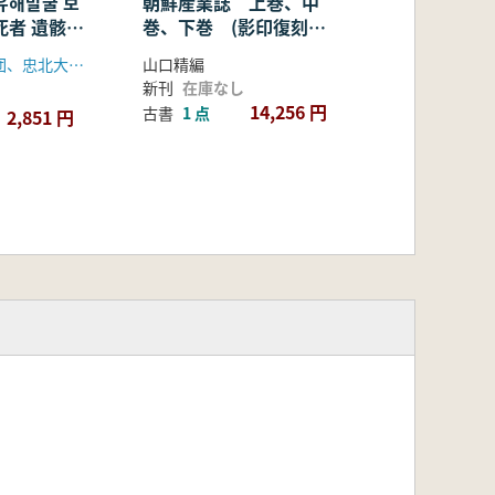
 유해발굴 보
朝鮮産業誌 上巻、中
戦死者 遺骸発
巻、下巻 (影印復刻
001년도 발
版) 全3巻セット
陸軍遺骸発掘団、忠北大学校中原文化研究所、陸軍発掘センター
山口精編
으로(2001
新刊
在庫なし
を中心に)
14,256 円
古書
1 点
2,851 円