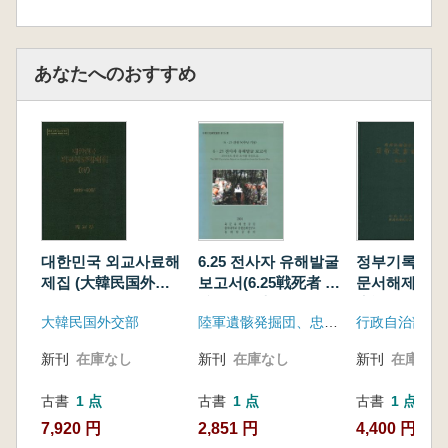
あなたへのおすすめ
대한민국 외교사료해
6.25 전사자 유해발굴
정부기록보존
제집 (大韓民国外交
보고서(6.25戦死者 遺
문서해제 경무
史料解題集) 3
骸発掘報告書) 2001
府記録保存所
大韓民国外交部
陸軍遺骸発掘団、忠北大学校中原文化研究所、陸軍発掘センター
1964-1965
년도 발굴조사를 중심
書解題 警務
으로(2001年度発掘調
新刊
在庫なし
新刊
在庫なし
新刊
在庫なし
査を中心に)
古書
1 点
古書
1 点
古書
1 点
7,920 円
2,851 円
4,400 円