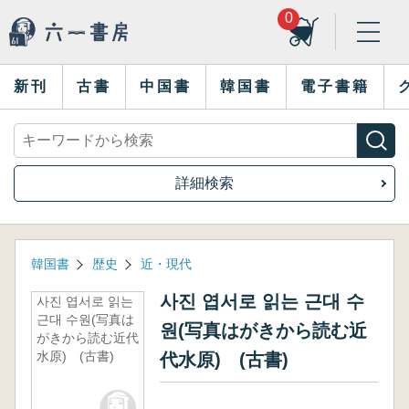
0
新刊
古書
中国書
韓国書
電子書籍
詳細検索
韓国書
歴史
近・現代
사진 엽서로 읽는 근대 수
사진 엽서로 읽는
근대 수원(写真は
원(写真はがきから読む近
がきから読む近代
水原) (古書)
代水原) (古書)