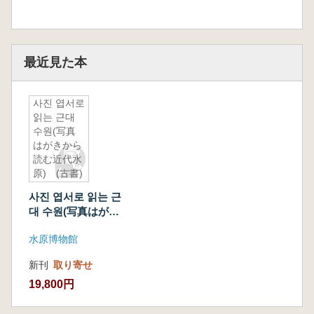
最近見た本
사진 엽서로
읽는 근대
수원(写真
はがきから
読む近代水
原) (古書)
사진 엽서로 읽는 근
대 수원(写真はがき
から読む近代水原)
水原博物館
(古書)
新刊
取り寄せ
19,800円