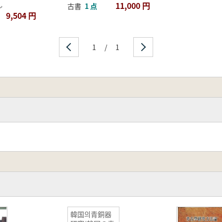
し
11,000 円
古書
1 点
9,504 円
1
/
1
韓国의青銅器