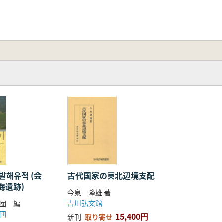
발해유적 (会
古代国家の東北辺境支配
海遺跡)
今泉 隆雄 著
吉川弘文館
団 編
団
15,400円
新刊
取り寄せ