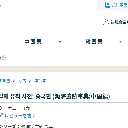
ご利用案
版
新規会員
中国書
韓国書
韓国書
考古
単行本
발해 유적 사전: 중국편 (渤海遺跡事典:中国編)
ク ナニ ほか
レビューを書く
シリーズ
韓国学主題事典