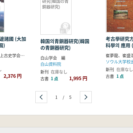
研究(韓国の青
銅器研究)
邊諸國 (大加
考古學研究
韓国의青銅器研究(韓国
国)
科學의 應用
の青銅器研究)
方法論 自然
高霊郡、韓国上古史学会 編
白山学会 編
ソウル大学校
白山資料院
し
新刊
在庫なし
新刊
在庫なし
2,376 円
古書
1 点
1,995 円
古書
1 点
1
/
5