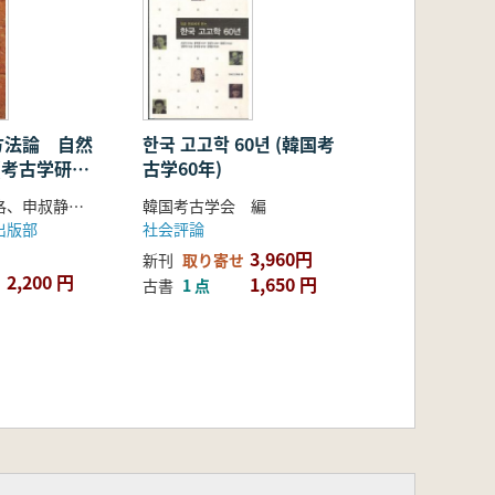
方法論 自然
한국 고고학 60년 (韓国考
 (考古学研究
古学60年)
科学の応用)
崔夢龍、崔盛洛、申叔静 編著
韓国考古学会 編
出版部
社会評論
3,960円
新刊
取り寄せ
2,200 円
1,650 円
古書
1 点