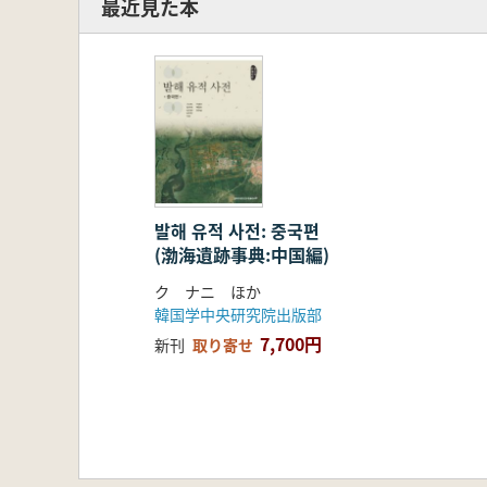
最近見た本
발해 유적 사전: 중국편
(渤海遺跡事典:中国編)
ク ナニ ほか
韓国学中央研究院出版部
7,700円
新刊
取り寄せ