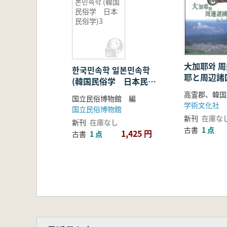
본민속학 (韓国
民俗学 日本
民俗学)3
大加耶와 周
한국민속학 일본민속학
耶と周辺諸
(韓国民俗学 日本民俗
学)3
国立民俗博物館 編
学術文化社
国立民俗博物館
新刊
在庫な
新刊
在庫なし
古書
1 点
1,425 円
古書
1 点