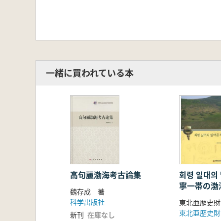
一緒に買われている本
高句麗渤海考古論集
회령 일대의 
寧一帯の渤
魏存成 著
科学出版社
東北亜歴史財
東北亜歴史財
新刊
在庫なし