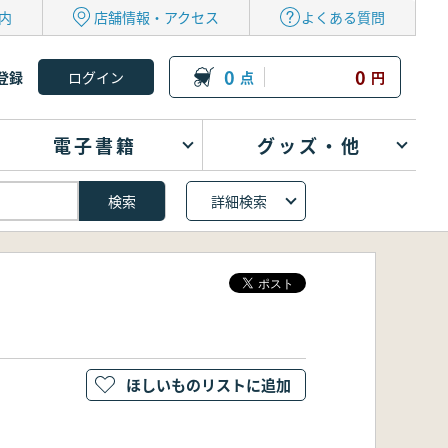
内
店舗情報・アクセス
よくある質問
0
0
登録
点
円
電子書籍
グッズ・他
詳細検索
ほしいものリストに追加