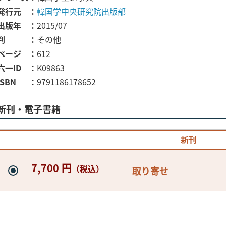
発行元
韓国学中央研究院出版部
出版年
2015/07
判
その他
ページ
612
六一ID
K09863
ISBN
9791186178652
新刊・電子書籍
新刊
7,700 円
（税込）
取り寄せ