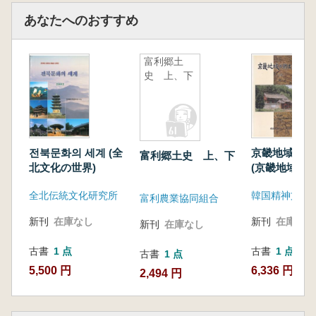
あなたへのおすすめ
富利郷土
史 上、下
전북문화의 세계 (全
京畿地域의 
富利郷土史 上、下
北文化の世界)
(京畿地域の
化) 上、下
全北伝統文化研究所
韓国精神文化
ット
富利農業協同組合
新刊
在庫なし
新刊
在庫なし
新刊
在庫なし
古書
1 点
古書
1 点
古書
1 点
5,500 円
6,336 円
2,494 円