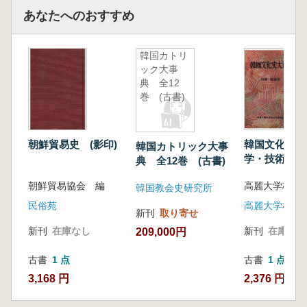
あなたへのおすすめ
韓国カトリ
ック大事
典 全12
巻 (古書)
朝鮮貿易史 (影印)
韓国文化史大
韓国カトリック大事
学・技術史
典 全12巻 (古書)
朝鮮貿易協会 編
韓国教会史研究所
民俗苑
新刊
取り寄せ
新刊
在庫なし
新刊
在庫なし
209,000円
古書
1 点
古書
1 点
3,168 円
2,376 円