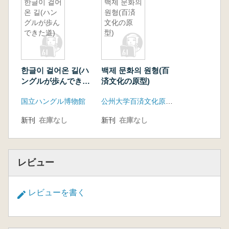
한글이 걸어
백제 문화의
온 길(ハン
원형(百済
グルが歩ん
文化の原
できた道)
型)
한글이 걸어온 길(ハ
백제 문화의 원형(百
ングルが歩んできた
済文化の原型)
道)
国立ハングル博物館
公州大学百済文化原型復元センター
新刊
在庫なし
新刊
在庫なし
レビュー
レビューを書く