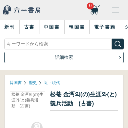
0
新刊
古書
中国書
韓国書
電子書籍
詳細検索
韓国書
歴史
近・現代
松菴 金沔의(の)生涯와(と)
松菴 金沔의(の)生
涯와(と)義兵活
義兵活動 (古書)
動 (古書)