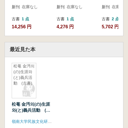
新刊
在庫なし
新刊
在庫なし
新刊
在庫なし
古書
1 点
古書
1 点
古書
2 点
14,256 円
4,276 円
5,702 円~
最近見た本
松菴 金沔의
(の)生涯와
(と)義兵活
動 (古書)
松菴 金沔의(の)生涯
와(と)義兵活動 (古
書)
嶺南大学民族文化研究所、高霊郡