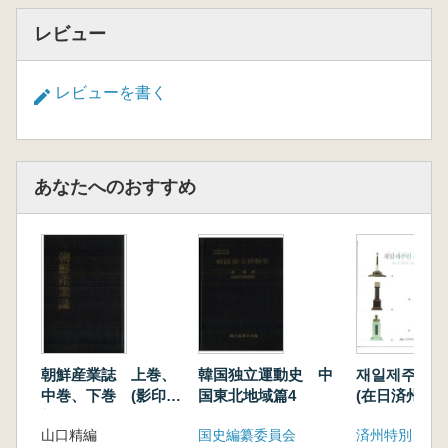
レビュー
レビューを書く
あなたへのおすすめ
朝鮮産業誌 上巻、
韓国独立運動史 中
재일제주인 공
中巻、下巻 (影印復
国東北地域篇4
(在日済州人
刻版) 全3巻セット
1)
山口精編
国史編纂委員会